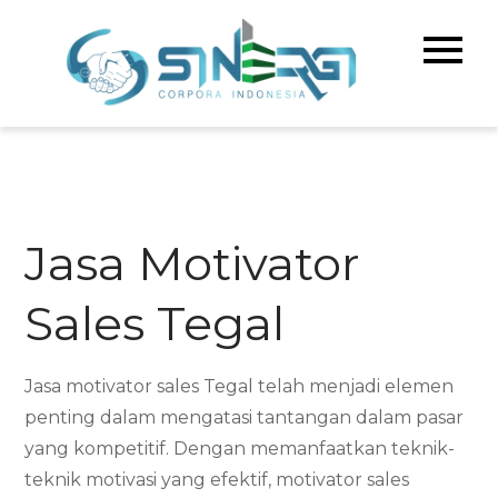
Skip
to
Sinerg
Meningka
content
Kualitas 
Corpo
& Bisnis A
Indone
Jasa Motivator
Sales Tegal
Jasa motivator sales Tegal telah menjadi elemen
penting dalam mengatasi tantangan dalam pasar
yang kompetitif. Dengan memanfaatkan teknik-
teknik motivasi yang efektif, motivator sales