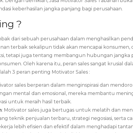
ik. Dengan demikian, Jasa Motivator Sales Tabanan bu
dasi keberhasilan jangka panjang bagi perusahaan.
ing ?
mbak dari sebuah perusahaan dalam menghasilkan penda
yanan terbaik sekalipun tidak akan mencapai konsumen
saksi, tetapi juga tentang membangun hubungan jangk
onsumen. Oleh karena itu, peran sales sangat krusial 
alah 3 peran penting Motivator Sales :
tivator sales berperan dalam menginspirasi dan mendor
ngan mental dan emosional, mereka membantu meningk
si untuk meraih hasil terbaik.
n
: Motivator sales juga bertugas untuk melatih dan 
 teknik penjualan terbaru, strategi negosiasi, serta c
kerja lebih efisien dan efektif dalam menghadapi tanta