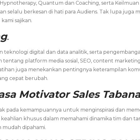
 Hypnotherapy, Quantum dan Coaching, serta Keilmuan ya
 selalu berkesan di hati para Audiens. Tak lupa juga 
kami sajikan.
ng
.
eknologi digital dan data analitik, serta pengembangan
ntang platform media sosial, SEO, content marketing
latihan juga menekankan pentingnya keterampilan komunik
ang cepat berubah.
asa Motivator Sales Taban
etak pada kemampuannya untuk menginspirasi dan memot
 keahlian khusus dalam memahami dinamika tim dan t
an mudah dipahami.