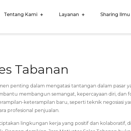
Tentang Kami
Layanan
Sharing Ilmu
ergi Corpora Indonesia
ngkatkan Kualitas SDM & Bisnis Anda
les Tabanan
lemen penting dalam mengatasi tantangan dalam pasar 
 membantu membangun semangat, kepercayaan diri, dan f
mpilan-keterampilan baru, seperti teknik negosiasi ya
a profesional penjualan.
iptakan lingkungan kerja yang positif dan kolaboratif,