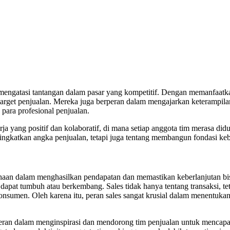
 mengatasi tantangan dalam pasar yang kompetitif. Dengan memanfaatkan
get penjualan. Mereka juga berperan dalam mengajarkan keterampilan-k
ara profesional penjualan.
rja yang positif dan kolaboratif, di mana setiap anggota tim merasa d
ngkatkan angka penjualan, tetapi juga tentang membangun fondasi keb
haan dalam menghasilkan pendapatan dan memastikan keberlanjutan bisn
 dapat tumbuh atau berkembang. Sales tidak hanya tentang transaksi, 
sumen. Oleh karena itu, peran sales sangat krusial dalam menentukan 
rperan dalam menginspirasi dan mendorong tim penjualan untuk mencapa