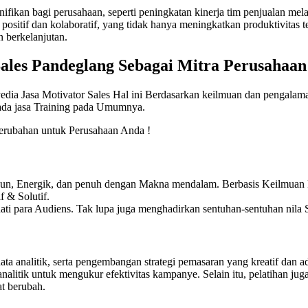
ifikan bagi perusahaan, seperti peningkatan kinerja tim penjualan me
sitif dan kolaboratif, yang tidak hanya meningkatkan produktivitas t
n berkelanjutan.
Sales Pandeglang
Sebagai Mitra Perusahaan
edia Jasa Motivator Sales Hal ini Berdasarkan keilmuan dan pengalama
pada jasa Training pada Umumnya.
rubahan untuk Perusahaan Anda !
Fun, Energik, dan penuh dengan Makna mendalam. Berbasis Keilmuan P
 & Solutif.
ti para Audiens. Tak lupa juga menghadirkan sentuhan-sentuhan nila S
data analitik, serta pengembangan strategi pemasaran yang kreatif dan
analitik untuk mengukur efektivitas kampanye. Selain itu, pelatihan j
at berubah.