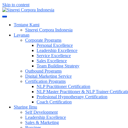
Skip to content
Meningkatkan Kualitas SDM & Bisnis Anda
Sinergi Corpora Indonesia
Tentang Kami
Sinergi Corpora Indonesia
Layanan
Corporate Programs
Personal Excellence
Leadership Excellence
Service Excellence
Sales Excellence
Team Building Strategy
Outbound Programs
Digital Marketing Service
Certification Programs
NLP Practitioner Certification
NLP Master Practitioner & NLP Trainer Certificat
Profesional Hypnotherapy Certification
Coach Certification
Sharing Ilmu
Self Development
Leadership Excellence
Sales & Marketing
Bussines