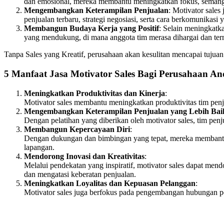
dan emosional, mereka membantu meningkatkan fokus, semangat, 
Mengembangkan Keterampilan Penjualan
: Motivator sale
penjualan terbaru, strategi negosiasi, serta cara berkomunikasi
Membangun Budaya Kerja yang Positif
: Selain meningkatk
yang mendukung, di mana anggota tim merasa dihargai dan term
Tanpa Sales yang Kreatif, perusahaan akan kesulitan mencapai tujua
5 Manfaat Jasa Motivator Sales Bagi Perusahaan A
Meningkatkan Produktivitas dan Kinerja
:
Motivator sales membantu meningkatkan produktivitas tim penju
Mengembangkan Keterampilan Penjualan yang Lebih Bai
Dengan pelatihan yang diberikan oleh motivator sales, tim pe
Membangun Kepercayaan Diri
:
Dengan dukungan dan bimbingan yang tepat, mereka membantu 
lapangan.
Mendorong Inovasi dan Kreativitas
:
Melalui pendekatan yang inspiratif, motivator sales dapat me
dan mengatasi keberatan penjualan.
Meningkatkan Loyalitas dan Kepuasan Pelanggan
:
Motivator sales juga berfokus pada pengembangan hubungan p