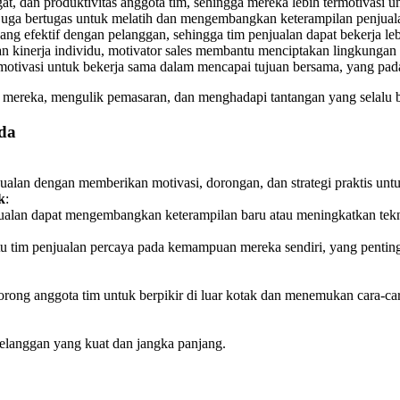
dan produktivitas anggota tim, sehingga mereka lebih termotivasi unt
s juga bertugas untuk melatih dan mengembangkan keterampilan penjua
 yang efektif dengan pelanggan, sehingga tim penjualan dapat bekerja l
an kinerja individu, motivator sales membantu menciptakan lingkungan
otivasi untuk bekerja sama dalam mencapai tujuan bersama, yang pada
n mereka, mengulik pemasaran, dan menghadapi tantangan yang selalu b
nda
alan dengan memberikan motivasi, dorongan, dan strategi praktis untu
k
:
njualan dapat mengembangkan keterampilan baru atau meningkatkan tek
tim penjualan percaya pada kemampuan mereka sendiri, yang penting 
ndorong anggota tim untuk berpikir di luar kotak dan menemukan cara-
elanggan yang kuat dan jangka panjang.