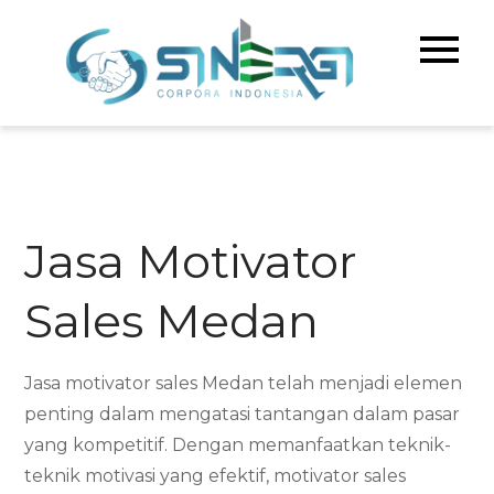
Skip
to
Sinerg
Meningka
content
Kualitas 
Corpo
& Bisnis A
Indone
Jasa Motivator
Sales Medan
Jasa motivator sales Medan telah menjadi elemen
penting dalam mengatasi tantangan dalam pasar
yang kompetitif. Dengan memanfaatkan teknik-
teknik motivasi yang efektif, motivator sales