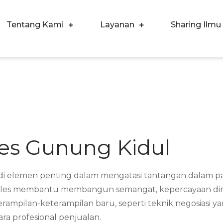
Tentang Kami
Layanan
Sharing Ilmu
ergi Corpora Indonesia
ngkatkan Kualitas SDM & Bisnis Anda
les Gunung Kidul
jadi elemen penting dalam mengatasi tantangan dalam 
r sales membantu membangun semangat, kepercayaan diri
mpilan-keterampilan baru, seperti teknik negosiasi ya
a profesional penjualan.