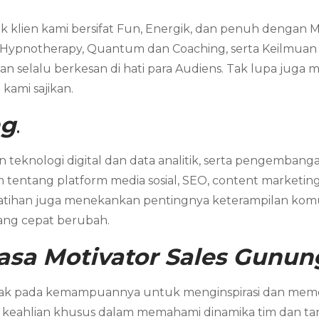
 klien kami bersifat Fun, Energik, dan penuh dengan 
 Hypnotherapy, Quantum dan Coaching, serta Keilmuan ya
 selalu berkesan di hati para Audiens. Tak lupa juga 
kami sajikan.
ng
.
eknologi digital dan data analitik, serta pengembangan
ntang platform media sosial, SEO, content marketing
latihan juga menekankan pentingnya keterampilan komunik
ang cepat berubah.
sa Motivator Sales Gunun
etak pada kemampuannya untuk menginspirasi dan memot
 keahlian khusus dalam memahami dinamika tim dan t