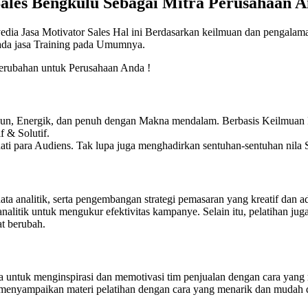
Sales Bengkulu
Sebagai Mitra Perusahaan A
edia Jasa Motivator Sales Hal ini Berdasarkan keilmuan dan pengalama
pada jasa Training pada Umumnya.
rubahan untuk Perusahaan Anda !
Fun, Energik, dan penuh dengan Makna mendalam. Berbasis Keilmuan P
 & Solutif.
ti para Audiens. Tak lupa juga menghadirkan sentuhan-sentuhan nila S
data analitik, serta pengembangan strategi pemasaran yang kreatif dan
analitik untuk mengukur efektivitas kampanye. Selain itu, pelatihan j
at berubah.
a untuk menginspirasi dan memotivasi tim penjualan dengan cara yang
menyampaikan materi pelatihan dengan cara yang menarik dan mudah 