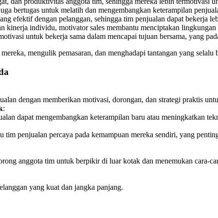
dan produktivitas anggota tim, sehingga mereka lebih termotivasi unt
s juga bertugas untuk melatih dan mengembangkan keterampilan penjua
 yang efektif dengan pelanggan, sehingga tim penjualan dapat bekerja l
an kinerja individu, motivator sales membantu menciptakan lingkungan
otivasi untuk bekerja sama dalam mencapai tujuan bersama, yang pada
n mereka, mengulik pemasaran, dan menghadapi tantangan yang selalu b
nda
alan dengan memberikan motivasi, dorongan, dan strategi praktis untu
k
:
njualan dapat mengembangkan keterampilan baru atau meningkatkan tek
tim penjualan percaya pada kemampuan mereka sendiri, yang penting 
ndorong anggota tim untuk berpikir di luar kotak dan menemukan cara-
elanggan yang kuat dan jangka panjang.