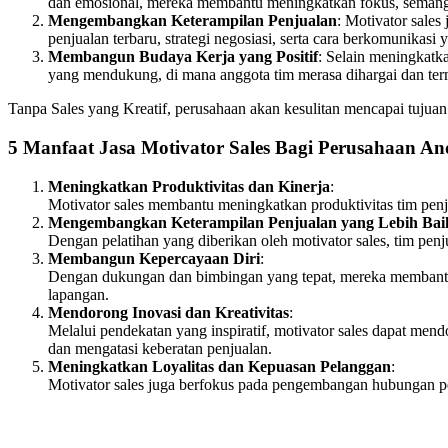
dan emosional, mereka membantu meningkatkan fokus, semangat, 
Mengembangkan Keterampilan Penjualan
: Motivator sale
penjualan terbaru, strategi negosiasi, serta cara berkomunikasi
Membangun Budaya Kerja yang Positif
: Selain meningkatk
yang mendukung, di mana anggota tim merasa dihargai dan term
Tanpa Sales yang Kreatif, perusahaan akan kesulitan mencapai tujua
5 Manfaat Jasa Motivator Sales Bagi Perusahaan A
Meningkatkan Produktivitas dan Kinerja
:
Motivator sales membantu meningkatkan produktivitas tim penju
Mengembangkan Keterampilan Penjualan yang Lebih Bai
Dengan pelatihan yang diberikan oleh motivator sales, tim pe
Membangun Kepercayaan Diri
:
Dengan dukungan dan bimbingan yang tepat, mereka membantu 
lapangan.
Mendorong Inovasi dan Kreativitas
:
Melalui pendekatan yang inspiratif, motivator sales dapat me
dan mengatasi keberatan penjualan.
Meningkatkan Loyalitas dan Kepuasan Pelanggan
:
Motivator sales juga berfokus pada pengembangan hubungan p