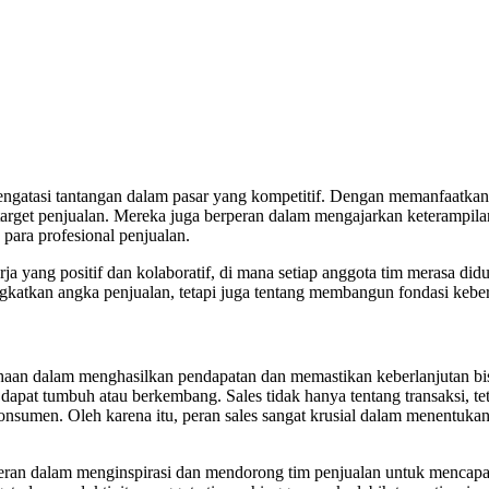
engatasi tantangan dalam pasar yang kompetitif. Dengan memanfaatkan 
get penjualan. Mereka juga berperan dalam mengajarkan keterampilan-k
ara profesional penjualan.
rja yang positif dan kolaboratif, di mana setiap anggota tim merasa d
katkan angka penjualan, tetapi juga tentang membangun fondasi keber
haan dalam menghasilkan pendapatan dan memastikan keberlanjutan bisn
 dapat tumbuh atau berkembang. Sales tidak hanya tentang transaksi, 
sumen. Oleh karena itu, peran sales sangat krusial dalam menentukan 
rperan dalam menginspirasi dan mendorong tim penjualan untuk mencapa