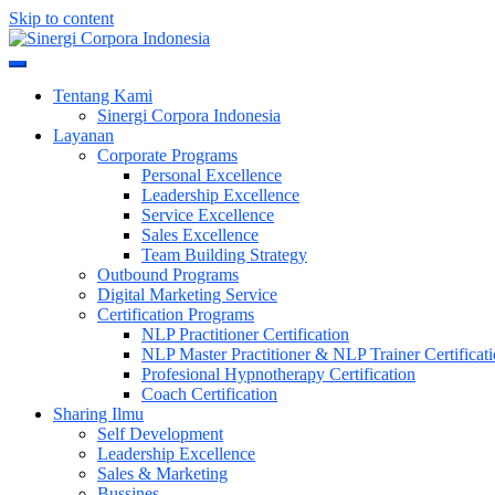
Skip to content
Meningkatkan Kualitas SDM & Bisnis Anda
Sinergi Corpora Indonesia
Tentang Kami
Sinergi Corpora Indonesia
Layanan
Corporate Programs
Personal Excellence
Leadership Excellence
Service Excellence
Sales Excellence
Team Building Strategy
Outbound Programs
Digital Marketing Service
Certification Programs
NLP Practitioner Certification
NLP Master Practitioner & NLP Trainer Certificat
Profesional Hypnotherapy Certification
Coach Certification
Sharing Ilmu
Self Development
Leadership Excellence
Sales & Marketing
Bussines