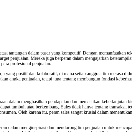
atasi tantangan dalam pasar yang kompetitif. Dengan memanfaatkan tekn
get penjualan. Mereka juga berperan dalam mengajarkan keterampilan-k
ara profesional penjualan.
rja yang positif dan kolaboratif, di mana setiap anggota tim merasa d
kan angka penjualan, tetapi juga tentang membangun fondasi keberhas
haan dalam menghasilkan pendapatan dan memastikan keberlanjutan bisn
 dapat tumbuh atau berkembang. Sales tidak hanya tentang transaksi, 
sumen. Oleh karena itu, peran sales sangat krusial dalam menentukan 
rperan dalam menginspirasi dan mendorong tim penjualan untuk mencapa