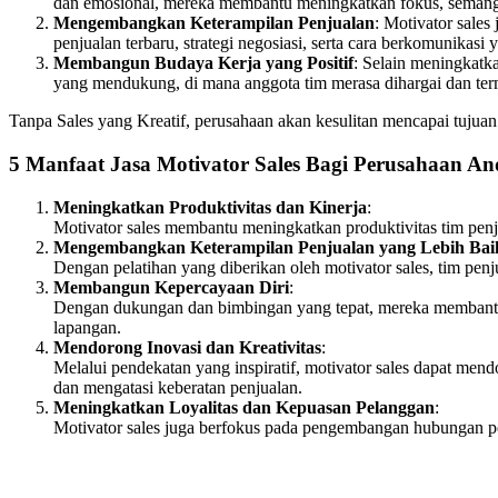
dan emosional, mereka membantu meningkatkan fokus, semangat, 
Mengembangkan Keterampilan Penjualan
: Motivator sale
penjualan terbaru, strategi negosiasi, serta cara berkomunikasi
Membangun Budaya Kerja yang Positif
: Selain meningkatk
yang mendukung, di mana anggota tim merasa dihargai dan term
Tanpa Sales yang Kreatif, perusahaan akan kesulitan mencapai tujua
5 Manfaat Jasa Motivator Sales Bagi Perusahaan A
Meningkatkan Produktivitas dan Kinerja
:
Motivator sales membantu meningkatkan produktivitas tim penju
Mengembangkan Keterampilan Penjualan yang Lebih Bai
Dengan pelatihan yang diberikan oleh motivator sales, tim pe
Membangun Kepercayaan Diri
:
Dengan dukungan dan bimbingan yang tepat, mereka membantu 
lapangan.
Mendorong Inovasi dan Kreativitas
:
Melalui pendekatan yang inspiratif, motivator sales dapat me
dan mengatasi keberatan penjualan.
Meningkatkan Loyalitas dan Kepuasan Pelanggan
:
Motivator sales juga berfokus pada pengembangan hubungan p