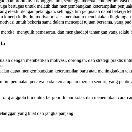
dan produktivitas anggota tim, sehingga mereka lebih termotivasi unt
s juga bertugas untuk melatih dan mengembangkan keterampilan penjua
 yang efektif dengan pelanggan, sehingga tim penjualan dapat bekerja l
an kinerja individu, motivator sales membantu menciptakan lingkungan
otivasi untuk bekerja sama dalam mencapai tujuan bersama, yang pada
n mereka, mengulik pemasaran, dan menghadapi tantangan yang selalu b
nda
alan dengan memberikan motivasi, dorongan, dan strategi praktis untu
k
:
njualan dapat mengembangkan keterampilan baru atau meningkatkan tek
tim penjualan percaya pada kemampuan mereka sendiri, yang penting 
ndorong anggota tim untuk berpikir di luar kotak dan menemukan cara-
elanggan yang kuat dan jangka panjang.