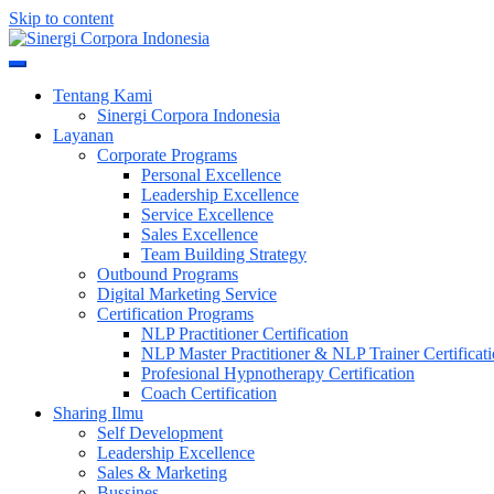
Skip to content
Meningkatkan Kualitas SDM & Bisnis Anda
Sinergi Corpora Indonesia
Tentang Kami
Sinergi Corpora Indonesia
Layanan
Corporate Programs
Personal Excellence
Leadership Excellence
Service Excellence
Sales Excellence
Team Building Strategy
Outbound Programs
Digital Marketing Service
Certification Programs
NLP Practitioner Certification
NLP Master Practitioner & NLP Trainer Certificat
Profesional Hypnotherapy Certification
Coach Certification
Sharing Ilmu
Self Development
Leadership Excellence
Sales & Marketing
Bussines