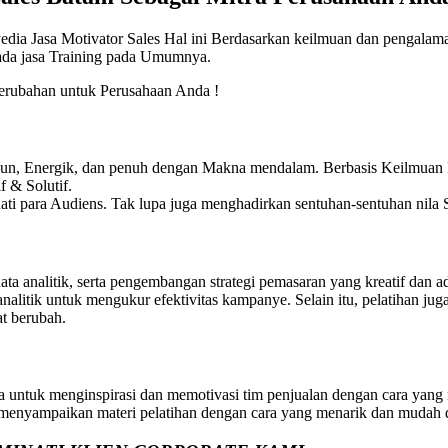
edia Jasa Motivator Sales Hal ini Berdasarkan keilmuan dan pengalama
pada jasa Training pada Umumnya.
rubahan untuk Perusahaan Anda !
Fun, Energik, dan penuh dengan Makna mendalam. Berbasis Keilmuan P
 & Solutif.
ti para Audiens. Tak lupa juga menghadirkan sentuhan-sentuhan nila S
data analitik, serta pengembangan strategi pemasaran yang kreatif dan
analitik untuk mengukur efektivitas kampanye. Selain itu, pelatihan j
at berubah.
a untuk menginspirasi dan memotivasi tim penjualan dengan cara yang
menyampaikan materi pelatihan dengan cara yang menarik dan mudah 