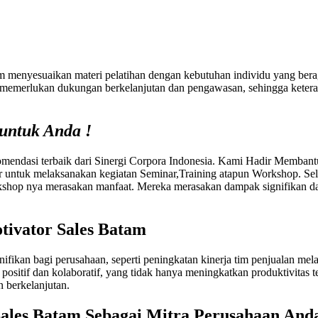
alam menyesuaikan materi pelatihan dengan kebutuhan individu yang be
ga memerlukan dukungan berkelanjutan dan pengawasan, sehingga keteramp
untuk Anda !
ndasi terbaik dari Sinergi Corpora Indonesia. Kami Hadir Membant
 untuk melaksanakan kegiatan Seminar,Training atapun Workshop. Se
hop nya merasakan manfaat. Mereka merasakan dampak signifikan dal
tivator Sales Batam
ifikan bagi perusahaan, seperti peningkatan kinerja tim penjualan me
sitif dan kolaboratif, yang tidak hanya meningkatkan produktivitas t
n berkelanjutan.
Sales Batam
Sebagai Mitra Perusahaan And