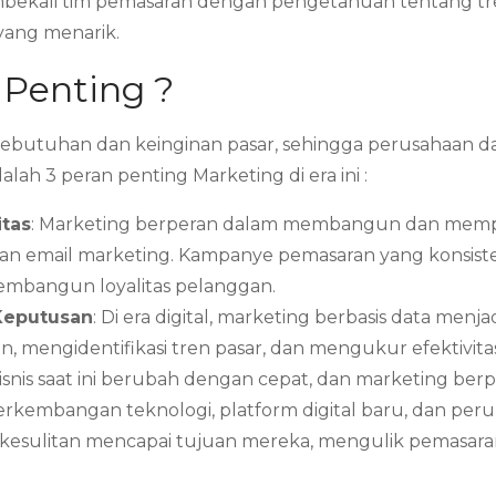
bekali tim pemasaran dengan pengetahuan tentang tren
 yang menarik.
 Penting ?
butuhan dan keinginan pasar, sehingga perusahaan 
ah 3 peran penting Marketing di era ini :
tas
: Marketing berperan dalam membangun dan mempe
ite, dan email marketing. Kampanye pemasaran yang kons
mbangun loyalitas pelanggan.
Keputusan
: Di era digital, marketing berbasis data men
, mengidentifikasi tren pasar, dan mengukur efektivi
bisnis saat ini berubah dengan cepat, dan marketing be
perkembangan teknologi, platform digital baru, dan pe
kesulitan mencapai tujuan mereka, mengulik pemasar