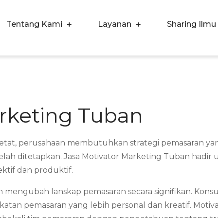
Tentang Kami
Layanan
Sharing Ilmu
ergi Corpora Indonesia
ngkatkan Kualitas SDM & Bisnis Anda
arketing Tuban
at, perusahaan membutuhkan strategi pemasaran yang in
elah ditetapkan. Jasa Motivator Marketing Tuban hadi
ktif dan produktif.
h mengubah lanskap pemasaran secara signifikan. Konsu
atan pemasaran yang lebih personal dan kreatif. Motiva