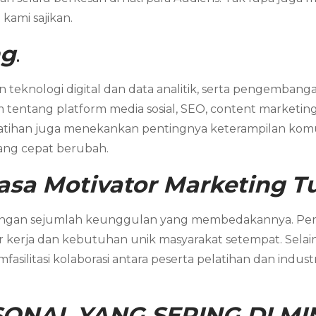
kami sajikan.
ng
.
eknologi digital dan data analitik, serta pengembangan
ntang platform media sosial, SEO, content marketing
latihan juga menekankan pentingnya keterampilan komunik
ang cepat berubah.
asa Motivator Marketing T
 dengan sejumlah keunggulan yang membedakannya. P
 kerja dan kebutuhan unik masyarakat setempat. Selain i
memfasilitasi kolaborasi antara peserta pelatihan dan i
ONAL YANG SERING DI MIN