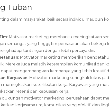
ng Tuban
ing dalam masyarakat, baik secara individu maupun kole
 Tim
: Motivator marketing membantu meningkatkan sem
gan semangat yang tinggi, tim pemasaran akan bekerja le
nghadapi tantangan dengan lebih percaya diri.
getahuan
: Motivator marketing memberikan pengetahua
tik. Mereka juga melatih keterampilan komunikasi dan k
an dapat mengembangkan kampanye yang lebih kreatif da
san Karyawan
: Motivator marketing seringkali fokus
n meningkatkan keterlibatan kerja. Karyawan yang mera
gkatkan retensi dan kepuasan kerja.
n dukungan motivator marketing, perusahaan dapat men
ngkatkan kerjasama tim, komunikasi yang efektif, dan li