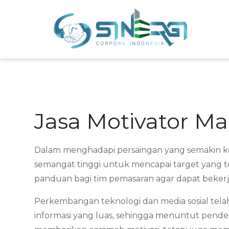
Skip
to
Sin
Meni
content
Jasa Motivator M
Dalam menghadapi persaingan yang semakin ket
semangat tinggi untuk mencapai target yang t
panduan bagi tim pemasaran agar dapat bekerja 
Perkembangan teknologi dan media sosial tela
informasi yang luas, sehingga menuntut pendek