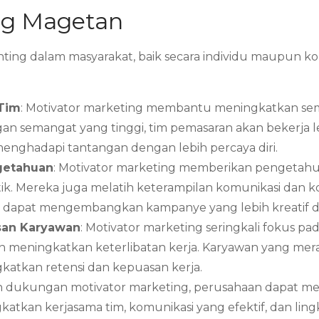
ing Magetan
ing dalam masyarakat, baik secara individu maupun kole
 Tim
: Motivator marketing membantu meningkatkan sem
gan semangat yang tinggi, tim pemasaran akan bekerja le
nghadapi tantangan dengan lebih percaya diri.
getahuan
: Motivator marketing memberikan pengetahua
tik. Mereka juga melatih keterampilan komunikasi dan k
an dapat mengembangkan kampanye yang lebih kreatif da
san Karyawan
: Motivator marketing seringkali fokus
n meningkatkan keterlibatan kerja. Karyawan yang mera
gkatkan retensi dan kepuasan kerja.
n dukungan motivator marketing, perusahaan dapat men
ngkatkan kerjasama tim, komunikasi yang efektif, dan li