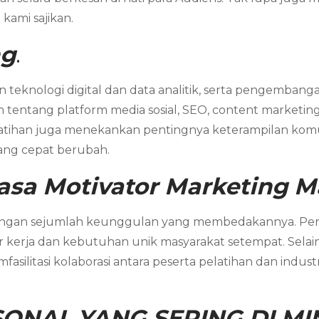
kami sajikan.
ng
.
eknologi digital dan data analitik, serta pengembangan
ntang platform media sosial, SEO, content marketing
latihan juga menekankan pentingnya keterampilan komunik
ang cepat berubah.
asa Motivator Marketing 
 dengan sejumlah keunggulan yang membedakannya. P
 kerja dan kebutuhan unik masyarakat setempat. Selain i
memfasilitasi kolaborasi antara peserta pelatihan dan i
ONAL YANG SERING DI MIN