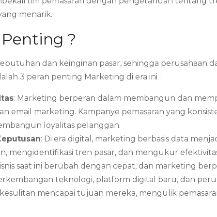
bekali tim pemasaran dengan pengetahuan tentang tren
 yang menarik.
 Penting ?
butuhan dan keinginan pasar, sehingga perusahaan 
ah 3 peran penting Marketing di era ini :
tas
: Marketing berperan dalam membangun dan mempe
ite, dan email marketing. Kampanye pemasaran yang kons
mbangun loyalitas pelanggan.
Keputusan
: Di era digital, marketing berbasis data men
, mengidentifikasi tren pasar, dan mengukur efektivi
bisnis saat ini berubah dengan cepat, dan marketing be
perkembangan teknologi, platform digital baru, dan pe
kesulitan mencapai tujuan mereka, mengulik pemasar