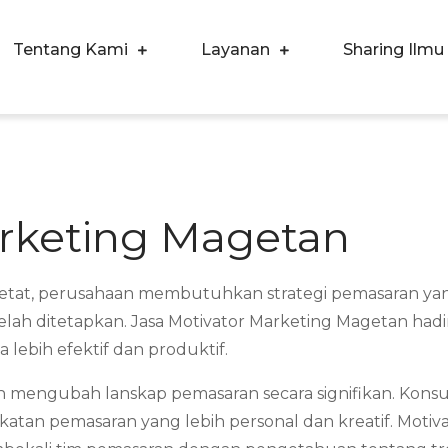
Tentang Kami
Layanan
Sharing Ilmu
ergi Corpora Indonesia
ngkatkan Kualitas SDM & Bisnis Anda
arketing Magetan
at, perusahaan membutuhkan strategi pemasaran yang in
elah ditetapkan. Jasa Motivator Marketing Magetan had
lebih efektif dan produktif.
h mengubah lanskap pemasaran secara signifikan. Konsu
atan pemasaran yang lebih personal dan kreatif. Motiva