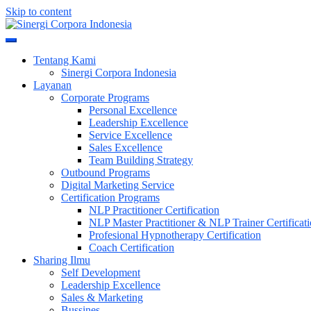
Skip to content
Meningkatkan Kualitas SDM & Bisnis Anda
Sinergi Corpora Indonesia
Tentang Kami
Sinergi Corpora Indonesia
Layanan
Corporate Programs
Personal Excellence
Leadership Excellence
Service Excellence
Sales Excellence
Team Building Strategy
Outbound Programs
Digital Marketing Service
Certification Programs
NLP Practitioner Certification
NLP Master Practitioner & NLP Trainer Certificat
Profesional Hypnotherapy Certification
Coach Certification
Sharing Ilmu
Self Development
Leadership Excellence
Sales & Marketing
Bussines