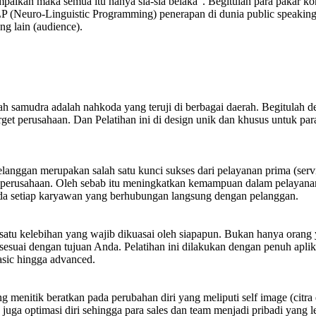
aikan maka semua itu hanya sia-sia belaka”. Begitulah para pakar kom
NLP (Neuro-Linguistic Programming) penerapan di dunia public speaking
g lain (audience).
h samudra adalah nahkoda yang teruji di berbagai daerah. Begitulah 
et perusahaan. Dan Pelatihan ini di design unik dan khusus untuk p
elanggan merupakan salah satu kunci sukses dari pelayanan prima (ser
rusahaan. Oleh sebab itu meningkatkan kemampuan dalam pelayanan pr
da setiap karyawan yang berhubungan langsung dengan pelanggan.
atu kelebihan yang wajib dikuasai oleh siapapun. Bukan hanya orang 
uai dengan tujuan Anda. Pelatihan ini dilakukan dengan penuh aplikatif
basic hingga advanced.
 menitik beratkan pada perubahan diri yang meliputi self image (citra
n juga optimasi diri sehingga para sales dan team menjadi pribadi yang