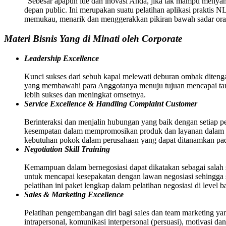
“Sebesar apapun ide dan inovasi Anda, jika tak mampu menyamp
depan public. Ini merupakan suatu pelatihan aplikasi praktis 
memukau, menarik dan menggerakkan pikiran bawah sadar oran
Materi Bisnis Yang di Minati oleh Corporate
Leadership Excellence
Kunci sukses dari sebuh kapal melewati deburan ombak ditenga
yang membawahi para Anggotanya menuju tujuan mencapai targ
lebih sukses dan meningkat omsetnya.
Service Excellence & Handling Complaint Customer
Berinteraksi dan menjalin hubungan yang baik dengan setiap p
kesempatan dalam mempromosikan produk dan layanan dalam pe
kebutuhan pokok dalam perusahaan yang dapat ditanamkan pa
Negotiation Skill Training
Kemampuan dalam bernegosiasi dapat dikatakan sebagai salah s
untuk mencapai kesepakatan dengan lawan negosiasi sehingga ses
pelatihan ini paket lengkap dalam pelatihan negosiasi di level 
Sales & Marketing Excellence
Pelatihan pengembangan diri bagi sales dan team marketing yang
intrapersonal, komunikasi interpersonal (persuasi), motivasi da