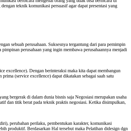
unikasi berbicara mengenai orang yang tidak bisa berbicara di
 dengan teknik komunikasi persuasif agar dapat presentasi yang
dengan sebuah perusahaan. Suksesnya tergantung dari para pemimpin
ara pimpinan perusahaan yang ingin membawa perusahaannya menjadi
vice excellence). Dengan berinteraksi maka kita dapat membangun
ima (service excellence) dapat dikatakan sebagai saah satu
yang bergerak di dalam dunia bisnis saja Negosiasi merupakan usaha
 dan titik berat pada teknik praktis negosiasi. Ketika disimpulkan,
 diri), perubahan perilaku, pembentukan karakter, komunikasi
 lebih produktif. Berdasarkan Hal tersebut maka Pelatihan didesign dgn