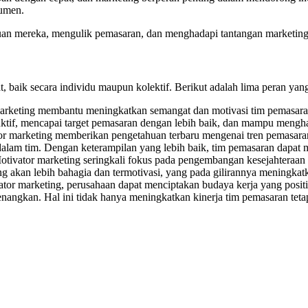
sumen.
an mereka, mengulik pemasaran, dan menghadapi tantangan marketing y
 baik secara individu maupun kolektif. Berikut adalah lima peran yan
marketing membantu meningkatkan semangat dan motivasi tim pemasaran
duktif, mencapai target pemasaran dengan lebih baik, dan mampu mengha
or marketing memberikan pengetahuan terbaru mengenai tren pemasaran d
dalam tim. Dengan keterampilan yang lebih baik, tim pemasaran dapat
Motivator marketing seringkali fokus pada pengembangan kesejahteraan
g akan lebih bahagia dan termotivasi, yang pada gilirannya meningkatk
or marketing, perusahaan dapat menciptakan budaya kerja yang positif
enangkan. Hal ini tidak hanya meningkatkan kinerja tim pemasaran te