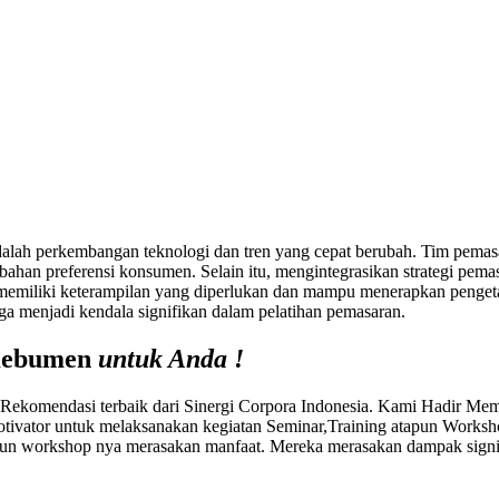
alah perkembangan teknologi dan tren yang cepat berubah. Tim pemasara
rubahan preferensi konsumen. Selain itu, mengintegrasikan strategi pema
 memiliki keterampilan yang diperlukan dan mampu menerapkan pengeta
ga menjadi kendala signifikan dalam pelatihan pemasaran.
 Kebumen
untuk Anda !
komendasi terbaik dari Sinergi Corpora Indonesia. Kami Hadir Me
tivator untuk melaksanakan kegiatan Seminar,Training atapun Works
n workshop nya merasakan manfaat. Mereka merasakan dampak signifi