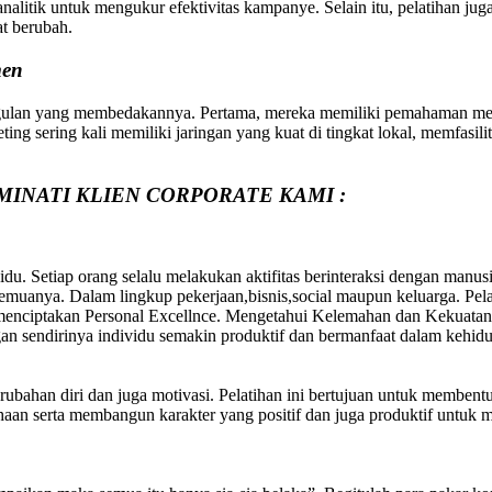
analitik untuk mengukur efektivitas kampanye. Selain itu, pelatihan j
at berubah.
men
ulan yang membedakannya. Pertama, mereka memiliki pemahaman menda
ng sering kali memiliki jaringan yang kuat di tingkat lokal, memfasilit
MINATI KLIEN CORPORATE KAMI :
du. Setiap orang selalu melakukan aktifitas berinteraksi dengan manus
uanya. Dalam lingkup pekerjaan,bisnis,social maupun keluarga. Pelati
 menciptakan Personal Excellnce. Mengetahui Kelemahan dan Kekuatan 
an sendirinya individu semakin produktif dan bermanfaat dalam kehid
erubahan diri dan juga motivasi. Pelatihan ini bertujuan untuk membent
aan serta membangun karakter yang positif dan juga produktif untuk 