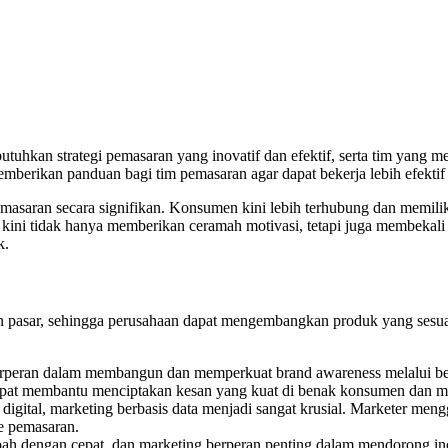
kan strategi pemasaran yang inovatif dan efektif, serta tim yang mem
berikan panduan bagi tim pemasaran agar dapat bekerja lebih efektif 
asaran secara signifikan. Konsumen kini lebih terhubung dan memilik
 kini tidak hanya memberikan ceramah motivasi, tetapi juga membekali 
k.
pasar, sehingga perusahaan dapat mengembangkan produk yang sesuai
rperan dalam membangun dan memperkuat brand awareness melalui berbag
apat membantu menciptakan kesan yang kuat di benak konsumen dan m
a digital, marketing berbasis data menjadi sangat krusial. Marketer m
ye pemasaran.
rubah dengan cepat, dan marketing berperan penting dalam mendorong i