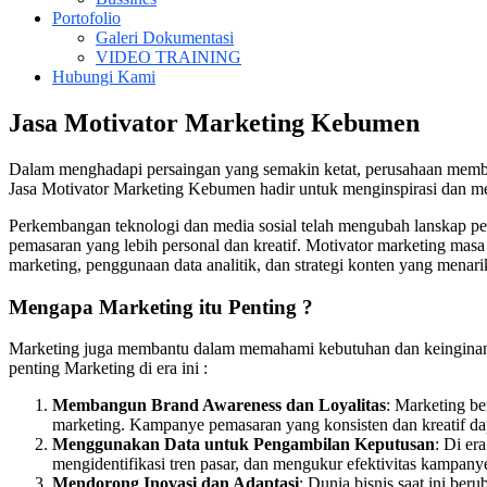
Portofolio
Galeri Dokumentasi
VIDEO TRAINING
Hubungi Kami
Jasa Motivator Marketing Kebumen
Dalam menghadapi persaingan yang semakin ketat, perusahaan membutuh
Jasa Motivator Marketing Kebumen hadir untuk menginspirasi dan mem
Perkembangan teknologi dan media sosial telah mengubah lanskap pem
pemasaran yang lebih personal dan kreatif. Motivator marketing masa
marketing, penggunaan data analitik, dan strategi konten yang menari
Mengapa Marketing itu Penting ?
Marketing juga membantu dalam memahami kebutuhan dan keinginan 
penting Marketing di era ini :
Membangun Brand Awareness dan Loyalitas
: Marketing be
marketing. Kampanye pemasaran yang konsisten dan kreatif d
Menggunakan Data untuk Pengambilan Keputusan
: Di er
mengidentifikasi tren pasar, dan mengukur efektivitas kampan
Mendorong Inovasi dan Adaptasi
: Dunia bisnis saat ini be