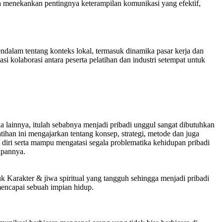
uga menekankan pentingnya keterampilan komunikasi yang efektif,
lam tentang konteks lokal, termasuk dinamika pasar kerja dan
asi kolaborasi antara peserta pelatihan dan industri setempat untuk
ia lainnya, itulah sebabnya menjadi pribadi unggul sangat dibutuhkan
han ini mengajarkan tentang konsep, strategi, metode dan juga
diri serta mampu mengatasi segala problematika kehidupan pribadi
upannya.
uk Karakter & jiwa spiritual yang tangguh sehingga menjadi pribadi
mencapai sebuah impian hidup.