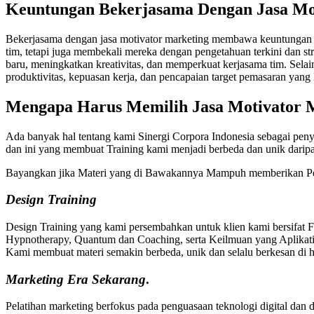
Keuntungan Bekerjasama Dengan
Jasa M
Bekerjasama dengan jasa motivator marketing membawa keuntungan sig
tim, tetapi juga membekali mereka dengan pengetahuan terkini dan st
baru, meningkatkan kreativitas, dan memperkuat kerjasama tim. Sela
produktivitas, kepuasan kerja, dan pencapaian target pemasaran yang l
Mengapa Harus Memilih
Jasa Motivator
Ada banyak hal tentang kami Sinergi Corpora Indonesia sebagai peny
dan ini yang membuat Training kami menjadi berbeda dan unik dari
Bayangkan jika Materi yang di Bawakannya Mampuh memberikan Pe
Design Training
Design Training yang kami persembahkan untuk klien kami bersifat 
Hypnotherapy, Quantum dan Coaching, serta Keilmuan yang Aplikatif
Kami membuat materi semakin berbeda, unik dan selalu berkesan di ha
Marketing
Era Sekarang
.
Pelatihan marketing berfokus pada penguasaan teknologi digital dan 