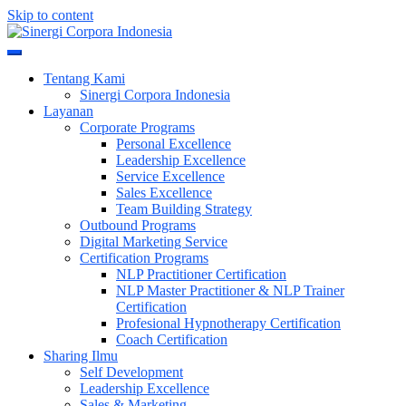
Skip to content
Meningkatkan Kualitas SDM & Bisnis Anda
Sinergi Corpora Indonesia
Tentang Kami
Sinergi Corpora Indonesia
Layanan
Corporate Programs
Personal Excellence
Leadership Excellence
Service Excellence
Sales Excellence
Team Building Strategy
Outbound Programs
Digital Marketing Service
Certification Programs
NLP Practitioner Certification
NLP Master Practitioner & NLP Trainer
Certification
Profesional Hypnotherapy Certification
Coach Certification
Sharing Ilmu
Self Development
Leadership Excellence
Sales & Marketing