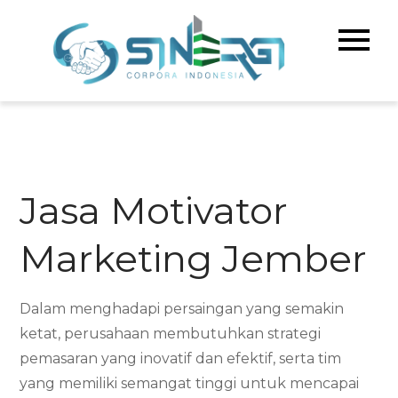
Skip
to
Sinerg
Meningka
content
Kualitas 
Corpo
& Bisnis A
Indone
Jasa Motivator
Marketing Jember
Dalam menghadapi persaingan yang semakin
ketat, perusahaan membutuhkan strategi
pemasaran yang inovatif dan efektif, serta tim
yang memiliki semangat tinggi untuk mencapai