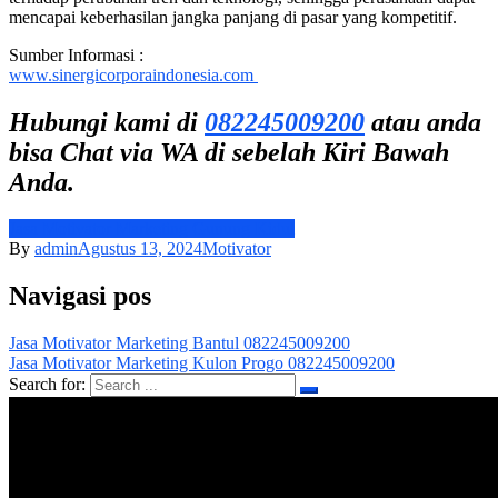
mencapai keberhasilan jangka panjang di pasar yang kompetitif.
Sumber Informasi :
www.sinergicorporaindonesia.com
Hubungi kami di
082245009200
atau anda
bisa Chat via WA di sebelah Kiri Bawah
Anda.
Jasa Motivator Marketing Gunung Kidul
By
admin
Agustus 13, 2024
Motivator
Navigasi pos
Jasa Motivator Marketing Bantul 082245009200
Jasa Motivator Marketing Kulon Progo 082245009200
Search for: