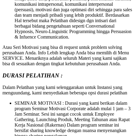
komunikasi intrapersonal, komunikasi interpersonal
(persuasi), motivasi dan juga optimasi diri sehingga para sales
dan team menjadi pribadi yang lebih produktif. Berdasarkan
Hal tersebut maka Pelatihan didesign dgn intisari dari
berbagai bidang pengetahuan seperti Conversational
Hypnosis, Neuro-Linguistic Programming hingga Persuasion
& Infuence Communication.
Atau Seri Motivasi yang bisa di request untuk problem solving
perusahaan Anda. Info Lebih lengkap Anda bisa memilih di Menu
SERVICE. Menariknya adalah seluruh Materi yang kami sajikan
bisa di sesuaikan dengan tingkat kebutuhan perusahaan Anda.
DURASI PELATIHAN :
Dalam Pelatihan yang kami selenggarakan untuk Instansi yang
menguundang, kami menyediakan beberapa opsi durasi pelatihan
SEMINAR MOTIVASI : Durasi yang kami berikan dalam
program Seminar Motivasi Corporate adalah mulai 1 jam – 3
Jam Seminar. Sesi ini sangat cocok untuk Employee
Gathering, Launching Produk, Meeting Tahunan atau Rapat
Kerja Nasional (Rakernas) Dalam program seminar ini
bersifat sharing knowledge dengan nuansa menyenangkan
hingga sharing pengalaman.