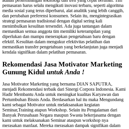
adalah perkembangan teknologi dan tren yang cepat berubah. Tim
pemasaran harus selalu mengikuti inovasi terbaru, seperti algoritma
media sosial yang terus diperbarui, alat analitik yang lebih canggih,
dan perubahan preferensi konsumen. Selain itu, mengintegrasikan
strategi pemasaran tradisional dengan digital sering kali
menimbulkan kesulitan tersendiri. Ada juga tantangan dalam
memastikan semua anggota tim memiliki keterampilan yang
diperlukan dan mampu menerapkan pengetahuan baru dengan
efektif. Kesulitan dalam mengukur efektivitas pelatihan dan
memastikan transfer pengetahuan yang berkelanjutan juga menjadi
kendala signifikan dalam pelatihan pemasaran.
Rekomendasi Jasa Motivator Marketing
Gunung Kidul
untuk Anda !
Jasa Motivator Marketing yang bernama DIAN SAPUTRA,
menjadi Rekomendasi terbaik dari Sinergi Corpora Indonesia. Kami
Hadir Membantu Anda untuk meningkat kualitas Karyawan dan
Pertumbuhan Bisnis Anda. Berdasarkan hal itu maka Mengundang
kami sebagai Motivator untuk melaksanakan kegiatan
Seminar,Training atapun Workshop. Selain itu Pengalaman dari
Banyak Perusahaan Negara maupun Swasta bekerjasama dengan
kami untuk melaksanakan Seminar ataupun workshop nya
merasakan manfaat. Mereka merasakan dampak signifikan dalam