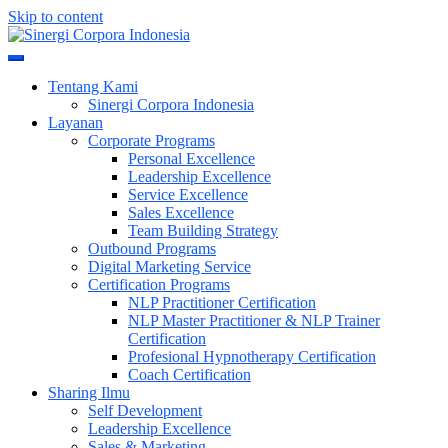
Skip to content
Meningkatkan Kualitas SDM & Bisnis Anda
Sinergi Corpora Indonesia
Tentang Kami
Sinergi Corpora Indonesia
Layanan
Corporate Programs
Personal Excellence
Leadership Excellence
Service Excellence
Sales Excellence
Team Building Strategy
Outbound Programs
Digital Marketing Service
Certification Programs
NLP Practitioner Certification
NLP Master Practitioner & NLP Trainer
Certification
Profesional Hypnotherapy Certification
Coach Certification
Sharing Ilmu
Self Development
Leadership Excellence
Sales & Marketing