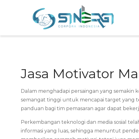
Skip
to
Sin
Meni
content
Jasa Motivator M
Dalam menghadapi persaingan yang semakin ket
semangat tinggi untuk mencapai target yang t
panduan bagi tim pemasaran agar dapat bekerja 
Perkembangan teknologi dan media sosial tela
informasi yang luas, sehingga menuntut pendek