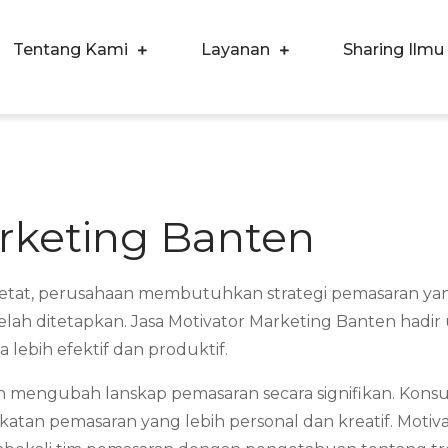
Tentang Kami
Layanan
Sharing Ilmu
ergi Corpora Indonesia
ngkatkan Kualitas SDM & Bisnis Anda
arketing Banten
at, perusahaan membutuhkan strategi pemasaran yang in
elah ditetapkan. Jasa Motivator Marketing Banten hadi
lebih efektif dan produktif.
h mengubah lanskap pemasaran secara signifikan. Konsu
atan pemasaran yang lebih personal dan kreatif. Motiva