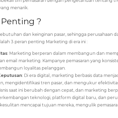
bekali tim pemasaran dengan pengetahuan tentang tren
 yang menarik.
 Penting ?
butuhan dan keinginan pasar, sehingga perusahaan 
ah 3 peran penting Marketing di era ini :
tas
: Marketing berperan dalam membangun dan mempe
ite, dan email marketing. Kampanye pemasaran yang kons
mbangun loyalitas pelanggan.
Keputusan
: Di era digital, marketing berbasis data men
, mengidentifikasi tren pasar, dan mengukur efektivi
bisnis saat ini berubah dengan cepat, dan marketing be
perkembangan teknologi, platform digital baru, dan pe
kesulitan mencapai tujuan mereka, mengulik pemasar