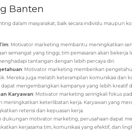
ng Banten
ing dalam masyarakat, baik secara individu maupun kole
 Tim
: Motivator marketing membantu meningkatkan sem
gan semangat yang tinggi, tim pemasaran akan bekerja le
nghadapi tantangan dengan lebih percaya diri.
getahuan
: Motivator marketing memberikan pengetahua
tik. Mereka juga melatih keterampilan komunikasi dan k
an dapat mengembangkan kampanye yang lebih kreatif da
san Karyawan
: Motivator marketing seringkali fokus
n meningkatkan keterlibatan kerja. Karyawan yang mera
gkatkan retensi dan kepuasan kerja.
n dukungan motivator marketing, perusahaan dapat men
ngkatkan kerjasama tim, komunikasi yang efektif, dan li