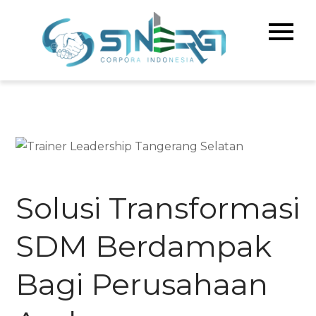
Skip
to
Sinerg
Meningka
content
Kualitas 
Corpo
& Bisnis A
Indone
Solusi Transformasi
SDM Berdampak
Bagi Perusahaan