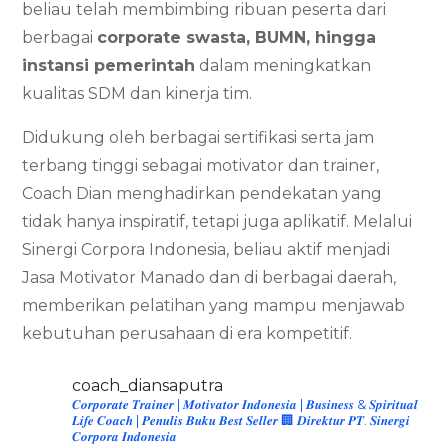
beliau telah membimbing ribuan peserta dari
berbagai
corporate swasta, BUMN, hingga
instansi pemerintah
dalam meningkatkan
kualitas SDM dan kinerja tim.
Didukung oleh berbagai sertifikasi serta jam
terbang tinggi sebagai motivator dan trainer,
Coach Dian menghadirkan pendekatan yang
tidak hanya inspiratif, tetapi juga aplikatif. Melalui
Sinergi Corpora Indonesia, beliau aktif menjadi
Jasa Motivator Manado dan di berbagai daerah,
memberikan pelatihan yang mampu menjawab
kebutuhan perusahaan di era kompetitif.
coach_diansaputra
𝑪𝒐𝒓𝒑𝒐𝒓𝒂𝒕𝒆 𝑻𝒓𝒂𝒊𝒏𝒆𝒓 | 𝑴𝒐𝒕𝒊𝒗𝒂𝒕𝒐𝒓 𝑰𝒏𝒅𝒐𝒏𝒆𝒔𝒊𝒂 | 𝑩𝒖𝒔𝒊𝒏𝒆𝒔𝒔 & 𝑺𝒑𝒊𝒓𝒊𝒕𝒖𝒂𝒍
𝑳𝒊𝒇𝒆 𝑪𝒐𝒂𝒄𝒉 | 𝑷𝒆𝒏𝒖𝒍𝒊𝒔 𝑩𝒖𝒌𝒖 𝑩𝒆𝒔𝒕 𝑺𝒆𝒍𝒍𝒆𝒓
🏢 𝑫𝒊𝒓𝒆𝒌𝒕𝒖𝒓 𝑷𝑻. 𝑺𝒊𝒏𝒆𝒓𝒈𝒊
𝑪𝒐𝒓𝒑𝒐𝒓𝒂 𝑰𝒏𝒅𝒐𝒏𝒆𝒔𝒊𝒂