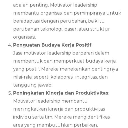
adalah penting. Motivator leadership
membantu organisasi dan pemimpinnya untuk
beradaptasi dengan perubahan, baik itu
perubahan teknologi, pasar, atau struktur
organisasi.
Penguatan Budaya Kerja Positif
:
Jasa motivator leadership berperan dalam
membentuk dan memperkuat budaya kerja
yang positif. Mereka menekankan pentingnya
nilai-nilai seperti kolaborasi, integritas, dan
tanggung jawab.
Peningkatan Kinerja dan Produktivitas
:
Motivator leadership membantu
meningkatkan kinerja dan produktivitas
individu serta tim. Mereka mengidentifikasi
area yang membutuhkan perbaikan,