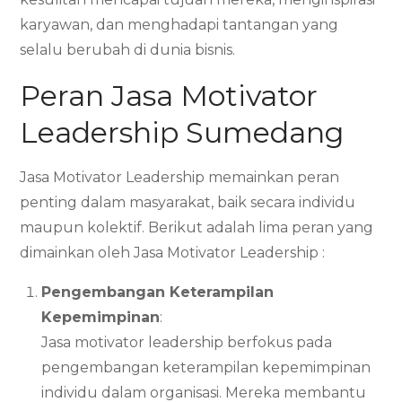
karyawan, dan menghadapi tantangan yang
selalu berubah di dunia bisnis.
Peran Jasa Motivator
Leadership Sumedang
Jasa Motivator Leadership memainkan peran
penting dalam masyarakat, baik secara individu
maupun kolektif. Berikut adalah lima peran yang
dimainkan oleh Jasa Motivator Leadership :
Pengembangan Keterampilan
Kepemimpinan
:
Jasa motivator leadership berfokus pada
pengembangan keterampilan kepemimpinan
individu dalam organisasi. Mereka membantu