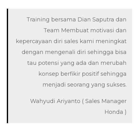
Training bersama Dian Saputra dan
Team Membuat motivasi dan
kepercayaan diri sales kami meningkat
dengan mengenali diri sehingga bisa
tau potensi yang ada dan merubah
konsep berfikir positif sehingga
menjadi seorang yang sukses.
Wahyudi Ariyanto ( Sales Manager
Honda )