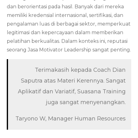
dan berorientasi pada hasil. Banyak dari mereka
memiliki kredensial internasional, sertifikasi, dan
pengalaman luas di berbagai sektor, memperkuat
legitimasi dan kepercayaan dalam memberikan
pelatihan berkualitas. Dalam konteks ini, reputasi
seorang Jasa Motivator Leadership sangat penting.
Terimakasih kepada Coach Dian
Saputra atas Materi Kerennya. Sangat
Aplikatif dan Variatif, Suasana Training
juga sangat menyenangkan.
Taryono W, Manager Human Resources