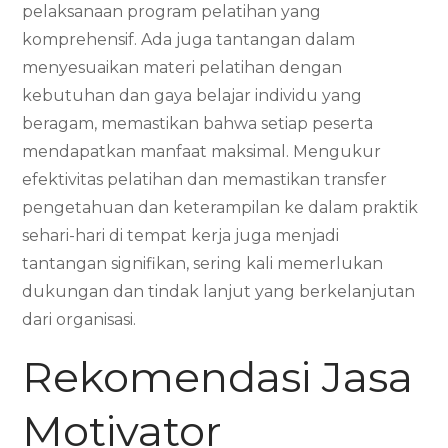
pelaksanaan program pelatihan yang
komprehensif. Ada juga tantangan dalam
menyesuaikan materi pelatihan dengan
kebutuhan dan gaya belajar individu yang
beragam, memastikan bahwa setiap peserta
mendapatkan manfaat maksimal. Mengukur
efektivitas pelatihan dan memastikan transfer
pengetahuan dan keterampilan ke dalam praktik
sehari-hari di tempat kerja juga menjadi
tantangan signifikan, sering kali memerlukan
dukungan dan tindak lanjut yang berkelanjutan
dari organisasi.
Rekomendasi Jasa
Motivator