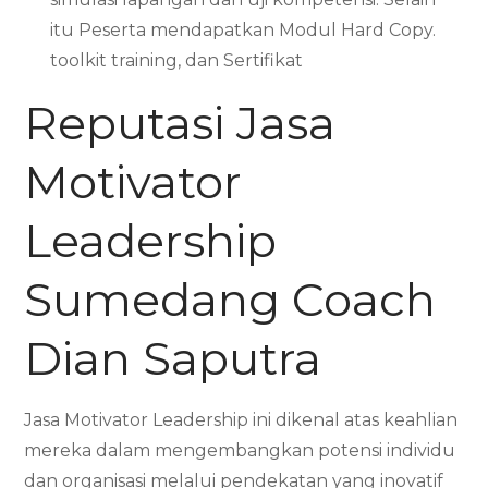
itu Peserta mendapatkan Modul Hard Copy.
toolkit training, dan Sertifikat
Reputasi Jasa
Motivator
Leadership
Sumedang Coach
Dian Saputra
Jasa Motivator Leadership ini dikenal atas keahlian
mereka dalam mengembangkan potensi individu
dan organisasi melalui pendekatan yang inovatif