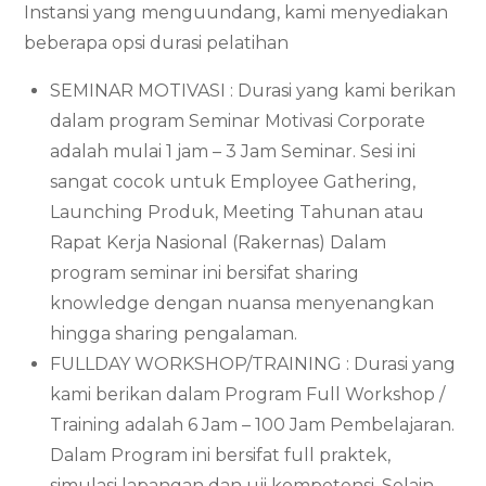
Instansi yang menguundang, kami menyediakan
beberapa opsi durasi pelatihan
SEMINAR MOTIVASI : Durasi yang kami berikan
dalam program Seminar Motivasi Corporate
adalah mulai 1 jam – 3 Jam Seminar. Sesi ini
sangat cocok untuk Employee Gathering,
Launching Produk, Meeting Tahunan atau
Rapat Kerja Nasional (Rakernas) Dalam
program seminar ini bersifat sharing
knowledge dengan nuansa menyenangkan
hingga sharing pengalaman.
FULLDAY WORKSHOP/TRAINING : Durasi yang
kami berikan dalam Program Full Workshop /
Training adalah 6 Jam – 100 Jam Pembelajaran.
Dalam Program ini bersifat full praktek,
simulasi lapangan dan uji kompetensi. Selain