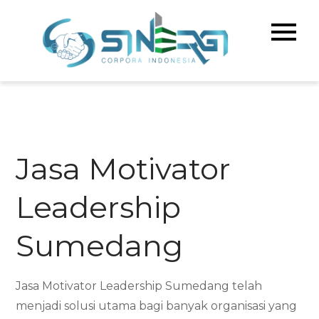
Skip
to
Sinerg
Meningka
content
Kualitas 
Corpo
& Bisnis A
Indone
Jasa Motivator
Leadership
Sumedang
Jasa Motivator Leadership Sumedang telah
menjadi solusi utama bagi banyak organisasi yang