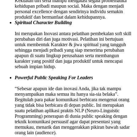
Kekuatan diri serta mampu mengatasi segala problematika
kehidupan pribadi maupun social. Maka dengan menjadi
personal excellence dengan sendirinya individu semakin
produktif dan bermanfaat dalam kehidupannya.
Spiritual Character Building
Ini merupakan Inovasi antara pelatihan pembekalan soft skill
perubahan diri dan juga motivasi. Pelatihan ini bertujuan
untuk membentuk Karakter & jiwa spiritual yang tangguh
sehingga menjadi pribadi yang siap menerima perubahan
apapun di suatu lingkup perusahaan serta membangun
karakter yang positif dan juga produktif untuk mencapai
sebuah impian hidup.
Powerful Public Speaking For Leaders
“Sebesar apapun ide dan inovasi Anda, jika tak mampu
menyampaikan maka semua itu hanya sia-sia belaka”.
Begitulah para pakar komunikasi berbicara mengenai orang
yang tidak bisa berbicara di depan public. Ini merupakan
suatu pelatihan aplikasi praktis NLP (Neuro-Linguistic
Programming) penerapan di dunia public speaking dengan
teknik komunikasi persuasif agar dapat presentasi yang
memukau, menarik dan menggerakkan pikiran bawah sadar
orang lain (audience).