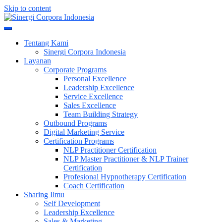
Skip to content
Meningkatkan Kualitas SDM & Bisnis Anda
Sinergi Corpora Indonesia
Tentang Kami
Sinergi Corpora Indonesia
Layanan
Corporate Programs
Personal Excellence
Leadership Excellence
Service Excellence
Sales Excellence
Team Building Strategy
Outbound Programs
Digital Marketing Service
Certification Programs
NLP Practitioner Certification
NLP Master Practitioner & NLP Trainer
Certification
Profesional Hypnotherapy Certification
Coach Certification
Sharing Ilmu
Self Development
Leadership Excellence
Sales & Marketing