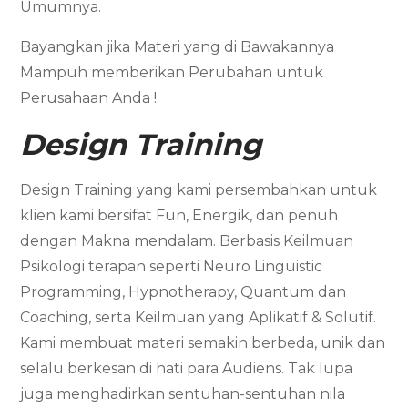
Umumnya.
Bayangkan jika Materi yang di Bawakannya
Mampuh memberikan Perubahan untuk
Perusahaan Anda !
Design Training
Design Training yang kami persembahkan untuk
klien kami bersifat Fun, Energik, dan penuh
dengan Makna mendalam. Berbasis Keilmuan
Psikologi terapan seperti Neuro Linguistic
Programming, Hypnotherapy, Quantum dan
Coaching, serta Keilmuan yang Aplikatif & Solutif.
Kami membuat materi semakin berbeda, unik dan
selalu berkesan di hati para Audiens. Tak lupa
juga menghadirkan sentuhan-sentuhan nila