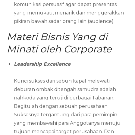
komunikasi persuasif agar dapat presentasi
yang memukau, menarik dan menggerakkan
pikiran bawah sadar orang lain (audience).
Materi Bisnis Yang di
Minati oleh Corporate
Leadership Excellence
Kunci sukses dari sebuh kapal melewati
deburan ombak ditengah samudra adalah
nahkoda yang teruji di berbagai Tabanan.
Begitulah dengan sebuah perusahaan.
Suksesnya tergantung dari para pemimpin
yang membawahi para Anggotanya menuju
tujuan mencapai target perusahaan. Dan