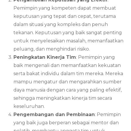
Pemimpin yang kompeten dapat membuat
keputusan yang tepat dan cepat, terutama
dalam situasi yang kompleks dan penuh
tekanan. Keputusan yang baik sangat penting
untuk menyelesaikan masalah, memanfaatkan
peluang, dan menghindari risiko.
Peningkatan Kinerja Tim
: Pemimpin yang
baik mengenali dan memanfaatkan kekuatan
serta bakat individu dalam tim mereka. Mereka
mampu mengatur dan mengarahkan sumber
daya manusia dengan cara yang paling efektif,
sehingga meningkatkan kinerja tim secara
keseluruhan.
Pengembangan dan Pembinaan
: Pemimpin
yang baik juga berperan sebagai mentor dan
pelatih, membantu anggota tim untuk