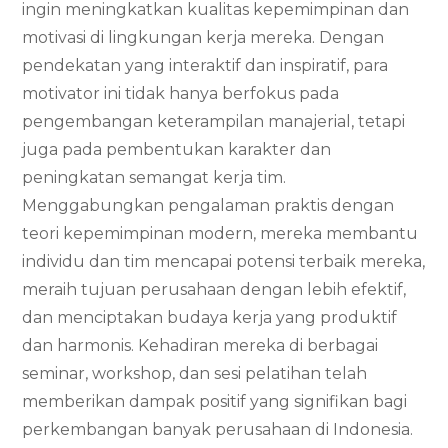
ingin meningkatkan kualitas kepemimpinan dan
motivasi di lingkungan kerja mereka. Dengan
pendekatan yang interaktif dan inspiratif, para
motivator ini tidak hanya berfokus pada
pengembangan keterampilan manajerial, tetapi
juga pada pembentukan karakter dan
peningkatan semangat kerja tim.
Menggabungkan pengalaman praktis dengan
teori kepemimpinan modern, mereka membantu
individu dan tim mencapai potensi terbaik mereka,
meraih tujuan perusahaan dengan lebih efektif,
dan menciptakan budaya kerja yang produktif
dan harmonis. Kehadiran mereka di berbagai
seminar, workshop, dan sesi pelatihan telah
memberikan dampak positif yang signifikan bagi
perkembangan banyak perusahaan di Indonesia.