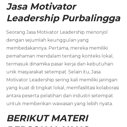
Jasa Motivator
Leadership Purbalingga
Seorang Jasa Motivator Leadership menonjol
dengan sejumlah keunggulan yang
membedakannya. Pertama, mereka memiliki
pemahaman mendalam tentang konteks lokal,
termasuk dinamika pasar kerja dan kebutuhan
unik masyarakat setempat. Selain itu, Jasa
Motivator Leadership sering kali memiliki jaringan
yang kuat di tingkat lokal, memfasilitasi kolaborasi
antara peserta pelatihan dan industri setempat
untuk memberikan wawasan yang lebih nyata.
BERIKUT MATERI