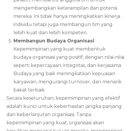
mengembangkan keterampilan dan potensi
mereka. Ini tidak hanya meningkatkan kinerja
individu tetapi juga membangun tim yang
lebih kuat dan lebih kompeten.
Membangun Budaya Organisasi
:
Kepemimpinan yang kuat membentuk
budaya organisasi yang positif, dengan nilai-nilai
seperti kepercayaan, integritas, dan kerjasama.
Budaya yang baik meningkatkan kepuasan
karyawan, mengurangi turnover, dan menarik
bakat terbaik.
Secara keseluruhan, kepemimpinan yang efektif
adalah kunci untuk keberhasilan jangka panjang
dan keberlanjutan organisasi. Tanpa
kepemimpinan yang kuat, organisasi akan
kesulitan mencapai tujuan mereka, menginspirasi