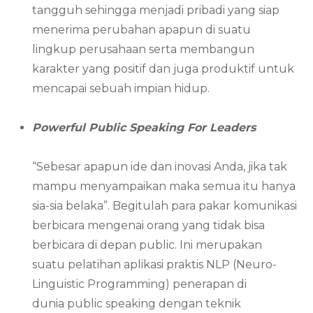
tangguh sehingga menjadi pribadi yang siap
menerima perubahan apapun di suatu
lingkup perusahaan serta membangun
karakter yang positif dan juga produktif untuk
mencapai sebuah impian hidup.
Powerful Public Speaking For Leaders
“Sebesar apapun ide dan inovasi Anda, jika tak
mampu menyampaikan maka semua itu hanya
sia-sia belaka”. Begitulah para pakar komunikasi
berbicara mengenai orang yang tidak bisa
berbicara di depan public. Ini merupakan
suatu pelatihan aplikasi praktis NLP (Neuro-
Linguistic Programming) penerapan di
dunia public speaking dengan teknik