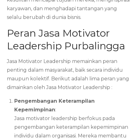
karyawan, dan menghadapi tantangan yang
selalu berubah di dunia bisnis.
Peran Jasa Motivator
Leadership Purbalingga
Jasa Motivator Leadership memainkan peran
penting dalam masyarakat, baik secara individu
maupun kolektif. Berikut adalah lima peran yang
dimainkan oleh Jasa Motivator Leadership :
Pengembangan Keterampilan
Kepemimpinan
:
Jasa motivator leadership berfokus pada
pengembangan keterampilan kepemimpinan
individu dalam organisasi. Mereka membantu