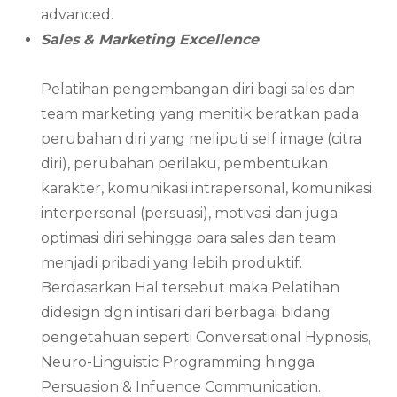
advanced.
Sales & Marketing Excellence
Pelatihan pengembangan diri bagi sales dan
team marketing yang menitik beratkan pada
perubahan diri yang meliputi self image (citra
diri), perubahan perilaku, pembentukan
karakter, komunikasi intrapersonal, komunikasi
interpersonal (persuasi), motivasi dan juga
optimasi diri sehingga para sales dan team
menjadi pribadi yang lebih produktif.
Berdasarkan Hal tersebut maka Pelatihan
didesign dgn intisari dari berbagai bidang
pengetahuan seperti Conversational Hypnosis,
Neuro-Linguistic Programming hingga
Persuasion & Infuence Communication.