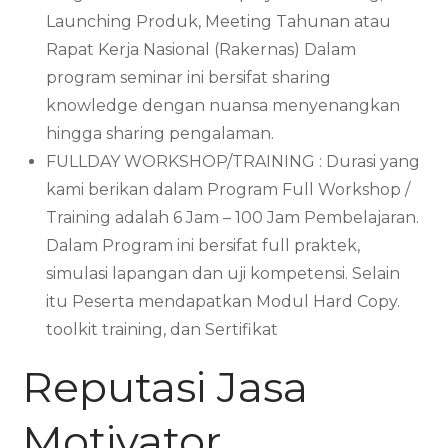
Launching Produk, Meeting Tahunan atau
Rapat Kerja Nasional (Rakernas) Dalam
program seminar ini bersifat sharing
knowledge dengan nuansa menyenangkan
hingga sharing pengalaman.
FULLDAY WORKSHOP/TRAINING : Durasi yang
kami berikan dalam Program Full Workshop /
Training adalah 6 Jam – 100 Jam Pembelajaran.
Dalam Program ini bersifat full praktek,
simulasi lapangan dan uji kompetensi. Selain
itu Peserta mendapatkan Modul Hard Copy.
toolkit training, dan Sertifikat
Reputasi Jasa
Motivator