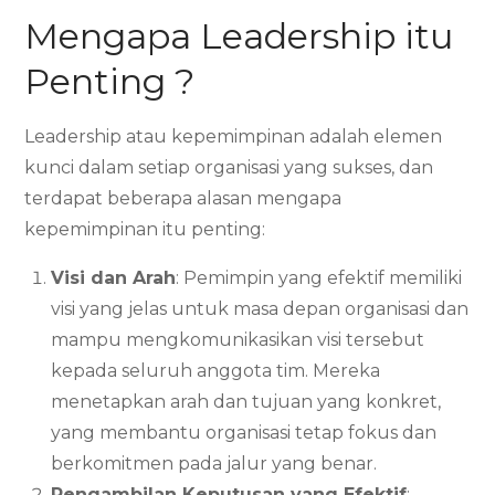
Mengapa Leadership itu
Penting ?
Leadership atau kepemimpinan adalah elemen
kunci dalam setiap organisasi yang sukses, dan
terdapat beberapa alasan mengapa
kepemimpinan itu penting:
Visi dan Arah
: Pemimpin yang efektif memiliki
visi yang jelas untuk masa depan organisasi dan
mampu mengkomunikasikan visi tersebut
kepada seluruh anggota tim. Mereka
menetapkan arah dan tujuan yang konkret,
yang membantu organisasi tetap fokus dan
berkomitmen pada jalur yang benar.
Pengambilan Keputusan yang Efektif
: