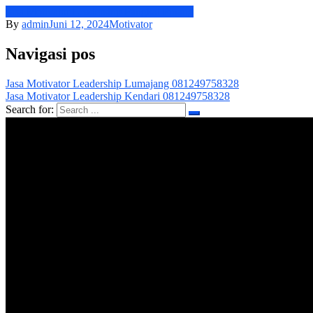
Jasa Motivator Leadership Pangkal Pinang
By
admin
Juni 12, 2024
Motivator
Navigasi pos
Jasa Motivator Leadership Lumajang 081249758328
Jasa Motivator Leadership Kendari 081249758328
Search for: