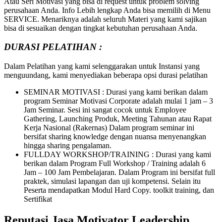
Atau Seri Motivasi yang bisa di request untuk problem solving
perusahaan Anda. Info Lebih lengkap Anda bisa memilih di Menu
SERVICE. Menariknya adalah seluruh Materi yang kami sajikan
bisa di sesuaikan dengan tingkat kebutuhan perusahaan Anda.
DURASI PELATIHAN :
Dalam Pelatihan yang kami selenggarakan untuk Instansi yang
menguundang, kami menyediakan beberapa opsi durasi pelatihan
SEMINAR MOTIVASI : Durasi yang kami berikan dalam
program Seminar Motivasi Corporate adalah mulai 1 jam – 3
Jam Seminar. Sesi ini sangat cocok untuk Employee
Gathering, Launching Produk, Meeting Tahunan atau Rapat
Kerja Nasional (Rakernas) Dalam program seminar ini
bersifat sharing knowledge dengan nuansa menyenangkan
hingga sharing pengalaman.
FULLDAY WORKSHOP/TRAINING : Durasi yang kami
berikan dalam Program Full Workshop / Training adalah 6
Jam – 100 Jam Pembelajaran. Dalam Program ini bersifat full
praktek, simulasi lapangan dan uji kompetensi. Selain itu
Peserta mendapatkan Modul Hard Copy. toolkit training, dan
Sertifikat
Reputasi Jasa Motivator Leadership