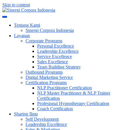
Skip to content
Meningkatkan Kualitas SDM & Bisnis Anda
Sinergi Corpora Indonesia
Tentang Kami
Sinergi Corpora Indonesia
Layanan
Corporate Programs
Personal Excellence
Leadership Excellence
Service Excellence
Sales Excellence
Team Building Strategy
Outbound Programs
Digital Marketing Service
Certification Programs
NLP Practitioner Certification
NLP Master Practitioner & NLP Trainer
Certification
Profesional Hypnotherapy Certification
Coach Certification
Sharing Ilmu
Self Development
Leadership Excellence
Sales & Marketing