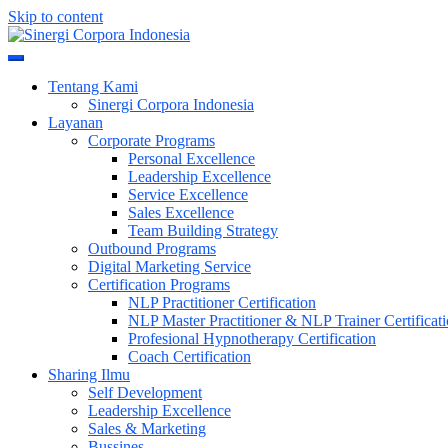
Skip to content
Meningkatkan Kualitas SDM & Bisnis Anda
Sinergi Corpora Indonesia
Tentang Kami
Sinergi Corpora Indonesia
Layanan
Corporate Programs
Personal Excellence
Leadership Excellence
Service Excellence
Sales Excellence
Team Building Strategy
Outbound Programs
Digital Marketing Service
Certification Programs
NLP Practitioner Certification
NLP Master Practitioner & NLP Trainer Certificat
Profesional Hypnotherapy Certification
Coach Certification
Sharing Ilmu
Self Development
Leadership Excellence
Sales & Marketing
Bussines