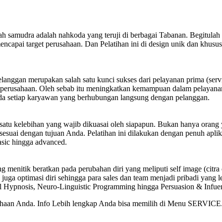
h samudra adalah nahkoda yang teruji di berbagai Tabanan. Begitulah
apai target perusahaan. Dan Pelatihan ini di design unik dan khus
elanggan merupakan salah satu kunci sukses dari pelayanan prima (ser
rusahaan. Oleh sebab itu meningkatkan kemampuan dalam pelayanan pr
da setiap karyawan yang berhubungan langsung dengan pelanggan.
atu kelebihan yang wajib dikuasai oleh siapapun. Bukan hanya orang 
uai dengan tujuan Anda. Pelatihan ini dilakukan dengan penuh aplikatif
basic hingga advanced.
 menitik beratkan pada perubahan diri yang meliputi self image (citra
n juga optimasi diri sehingga para sales dan team menjadi pribadi yang
onal Hypnosis, Neuro-Linguistic Programming hingga Persuasion & Inf
sahaan Anda. Info Lebih lengkap Anda bisa memilih di Menu SERVICE. 