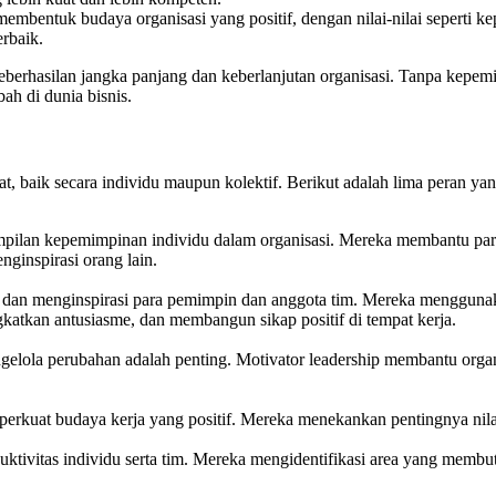
mbentuk budaya organisasi yang positif, dengan nilai-nilai seperti k
rbaik.
eberhasilan jangka panjang dan keberlanjutan organisasi. Tanpa kepemi
ah di dunia bisnis.
 baik secara individu maupun kolektif. Berikut adalah lima peran yan
erampilan kepemimpinan individu dalam organisasi. Mereka membant
nginspirasi orang lain.
 dan menginspirasi para pemimpin dan anggota tim. Mereka menggunakan 
tkan antusiasme, dan membangun sikap positif di tempat kerja.
elola perubahan adalah penting. Motivator leadership membantu organ
kuat budaya kerja yang positif. Mereka menekankan pentingnya nilai-ni
ktivitas individu serta tim. Mereka mengidentifikasi area yang memb