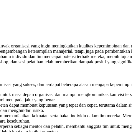
banyak organisasi yang ingin meningkatkan kualitas kepemimpinan dan
pada pengembangan keterampilan manajerial, tetapi juga pada pembentuk
ntu individu dan tim mencapai potensi terbaik mereka, meraih tujuan 
shop, dan sesi pelatihan telah memberikan dampak positif yang signif
nisasi yang sukses, dan terdapat beberapa alasan mengapa kepemimpin
as untuk masa depan organisasi dan mampu mengkomunikasikan visi ter
mitmen pada jalur yang benar.
ten dapat membuat keputusan yang tepat dan cepat, terutama dalam si
dan menghindari risiko.
an memanfaatkan kekuatan serta bakat individu dalam tim mereka. M
cara keseluruhan.
erperan sebagai mentor dan pelatih, membantu anggota tim untuk meng
 lebih kuat dan lebih kompeten.