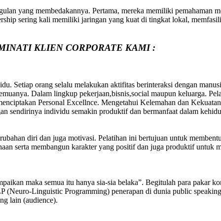
gulan yang membedakannya. Pertama, mereka memiliki pemahaman mend
hip sering kali memiliki jaringan yang kuat di tingkat lokal, memfasili
MINATI KLIEN CORPORATE KAMI :
du. Setiap orang selalu melakukan aktifitas berinteraksi dengan manus
uanya. Dalam lingkup pekerjaan,bisnis,social maupun keluarga. Pelati
 menciptakan Personal Excellnce. Mengetahui Kelemahan dan Kekuatan 
an sendirinya individu semakin produktif dan bermanfaat dalam kehid
erubahan diri dan juga motivasi. Pelatihan ini bertujuan untuk membent
aan serta membangun karakter yang positif dan juga produktif untuk 
aikan maka semua itu hanya sia-sia belaka”. Begitulah para pakar kom
NLP (Neuro-Linguistic Programming) penerapan di dunia public speaking
g lain (audience).