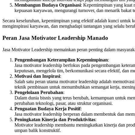
Membangun Budaya Organisasi
: Kepemimpinan yang kuat me
kepuasan karyawan, mengurangi turnover, dan menarik bakat te
Secara keseluruhan, kepemimpinan yang efektif adalah kunci untuk k
menginspirasi karyawan, dan menghadapi tantangan yang selalu berub
Peran Jasa Motivator Leadership Manado
Jasa Motivator Leadership memainkan peran penting dalam masyarakat,
Pengembangan Keterampilan Kepemimpinan
:
Jasa motivator leadership berfokus pada pengembangan ket
keputusan, mengelola tim, berkomunikasi secara efektif, dan me
Motivasi dan Inspirasi
:
Salah satu peran utama motivator leadership adalah memotivasi
teknik pembinaan untuk menumbuhkan semangat kerja, meningka
Pengelolaan Perubahan
:
Dalam dunia bisnis yang terus berubah, kemampuan untuk meng
perubahan teknologi, pasar, atau struktur organisasi.
Penguatan Budaya Kerja Positif
:
Jasa motivator leadership berperan dalam membentuk dan memper
Peningkatan Kinerja dan Produktivitas
:
Motivator leadership membantu meningkatkan kinerja dan produ
umpan balik konstruktif.