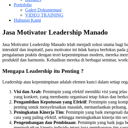
Portofolio
Galeri Dokumentasi
VIDEO TRAINING
Hubungi Kami
Jasa Motivator Leadership Manado
Jasa Motivator Leadership Manado telah menjadi solusi utama bagi 
interaktif dan inspiratif, para motivator ini tidak hanya berfokus 
pengalaman praktis dengan teori kepemimpinan modern, mereka memba
produktif dan harmonis. Kehadiran mereka di berbagai seminar, work
Mengapa Leadership itu Penting ?
Leadership atau kepemimpinan adalah elemen kunci dalam setiap orga
Visi dan Arah
: Pemimpin yang efektif memiliki visi yang jel
yang konkret, yang membantu organisasi tetap fokus dan berko
Pengambilan Keputusan yang Efektif
: Pemimpin yang kompe
penting untuk menyelesaikan masalah, memanfaatkan peluang, 
Peningkatan Kinerja Tim
: Pemimpin yang baik mengenali d
cara yang paling efektif, sehingga meningkatkan kinerja tim se
Pengembangan dan Pembinaan
: Pemimpin yang baik juga b
meningkatkan kinerja individu tetapi juga membangun tim yang