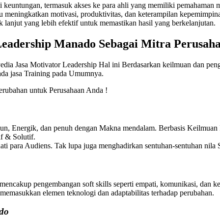
keuntungan, termasuk akses ke para ahli yang memiliki pemahaman me
pu meningkatkan motivasi, produktivitas, dan keterampilan kepemimpin
anjut yang lebih efektif untuk memastikan hasil yang berkelanjutan.
 Leadership Manado
Sebagai Mitra Perusah
edia Jasa Motivator Leadership Hal ini Berdasarkan keilmuan dan pen
pada jasa Training pada Umumnya.
rubahan untuk Perusahaan Anda !
Fun, Energik, dan penuh dengan Makna mendalam. Berbasis Keilmuan P
 & Solutif.
ti para Audiens. Tak lupa juga menghadirkan sentuhan-sentuhan nila S
mencakup pengembangan soft skills seperti empati, komunikasi, dan ke
ga memasukkan elemen teknologi dan adaptabilitas terhadap perubahan.
ado