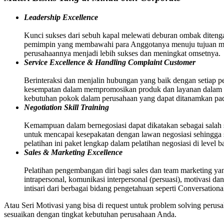
Leadership Excellence
Kunci sukses dari sebuh kapal melewati deburan ombak ditenga
pemimpin yang membawahi para Anggotanya menuju tujuan menc
perusahaannya menjadi lebih sukses dan meningkat omsetnya.
Service Excellence & Handling Complaint Customer
Berinteraksi dan menjalin hubungan yang baik dengan setiap p
kesempatan dalam mempromosikan produk dan layanan dalam pe
kebutuhan pokok dalam perusahaan yang dapat ditanamkan pa
Negotiation Skill Training
Kemampuan dalam bernegosiasi dapat dikatakan sebagai salah s
untuk mencapai kesepakatan dengan lawan negosiasi sehingga ses
pelatihan ini paket lengkap dalam pelatihan negosiasi di level 
Sales & Marketing Excellence
Pelatihan pengembangan diri bagi sales dan team marketing yang
intrapersonal, komunikasi interpersonal (persuasi), motivasi da
intisari dari berbagai bidang pengetahuan seperti Conversati
Atau Seri Motivasi yang bisa di request untuk problem solving peru
sesuaikan dengan tingkat kebutuhan perusahaan Anda.