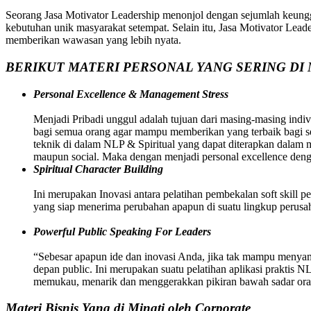
Seorang Jasa Motivator Leadership menonjol dengan sejumlah keung
kebutuhan unik masyarakat setempat. Selain itu, Jasa Motivator Leaders
memberikan wawasan yang lebih nyata.
BERIKUT MATERI PERSONAL YANG SERING DI 
Personal Excellence & Management Stress
Menjadi Pribadi unggul adalah tujuan dari masing-masing indivi
bagi semua orang agar mampu memberikan yang terbaik bagi sem
teknik di dalam NLP & Spiritual yang dapat diterapkan dalam
maupun social. Maka dengan menjadi personal excellence deng
Spiritual Character Building
Ini merupakan Inovasi antara pelatihan pembekalan soft skill p
yang siap menerima perubahan apapun di suatu lingkup perusah
Powerful Public Speaking For Leaders
“Sebesar apapun ide dan inovasi Anda, jika tak mampu menyamp
depan public. Ini merupakan suatu pelatihan aplikasi praktis 
memukau, menarik dan menggerakkan pikiran bawah sadar oran
Materi Bisnis Yang di Minati oleh Corporate