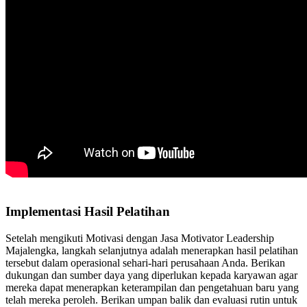
Implementasi Hasil Pelatihan
Setelah mengikuti Motivasi dengan Jasa Motivator Leadership
Majalengka, langkah selanjutnya adalah menerapkan hasil pelatihan
tersebut dalam operasional sehari-hari perusahaan Anda. Berikan
dukungan dan sumber daya yang diperlukan kepada karyawan agar
mereka dapat menerapkan keterampilan dan pengetahuan baru yang
telah mereka peroleh. Berikan umpan balik dan evaluasi rutin untuk