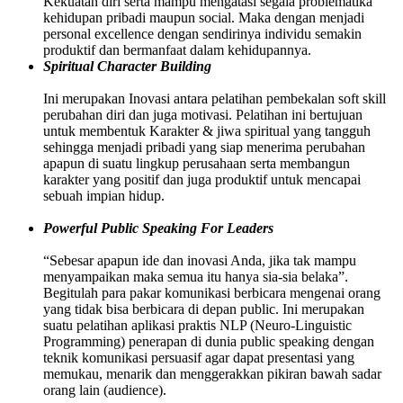
Kekuatan diri serta mampu mengatasi segala problematika
kehidupan pribadi maupun social. Maka dengan menjadi
personal excellence dengan sendirinya individu semakin
produktif dan bermanfaat dalam kehidupannya.
Spiritual Character Building
Ini merupakan Inovasi antara pelatihan pembekalan soft skill
perubahan diri dan juga motivasi. Pelatihan ini bertujuan
untuk membentuk Karakter & jiwa spiritual yang tangguh
sehingga menjadi pribadi yang siap menerima perubahan
apapun di suatu lingkup perusahaan serta membangun
karakter yang positif dan juga produktif untuk mencapai
sebuah impian hidup.
Powerful Public Speaking For Leaders
“Sebesar apapun ide dan inovasi Anda, jika tak mampu
menyampaikan maka semua itu hanya sia-sia belaka”.
Begitulah para pakar komunikasi berbicara mengenai orang
yang tidak bisa berbicara di depan public. Ini merupakan
suatu pelatihan aplikasi praktis NLP (Neuro-Linguistic
Programming) penerapan di dunia public speaking dengan
teknik komunikasi persuasif agar dapat presentasi yang
memukau, menarik dan menggerakkan pikiran bawah sadar
orang lain (audience).