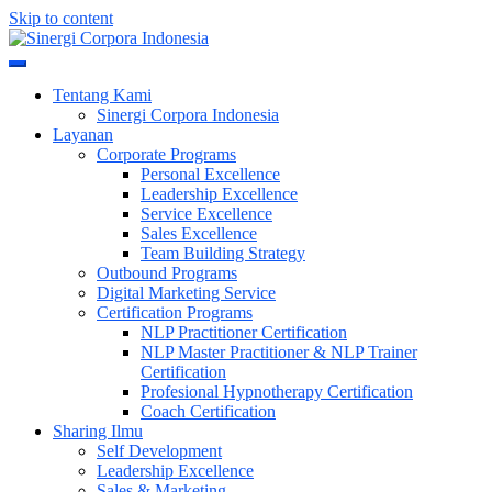
Skip to content
Meningkatkan Kualitas SDM & Bisnis Anda
Sinergi Corpora Indonesia
Tentang Kami
Sinergi Corpora Indonesia
Layanan
Corporate Programs
Personal Excellence
Leadership Excellence
Service Excellence
Sales Excellence
Team Building Strategy
Outbound Programs
Digital Marketing Service
Certification Programs
NLP Practitioner Certification
NLP Master Practitioner & NLP Trainer
Certification
Profesional Hypnotherapy Certification
Coach Certification
Sharing Ilmu
Self Development
Leadership Excellence
Sales & Marketing