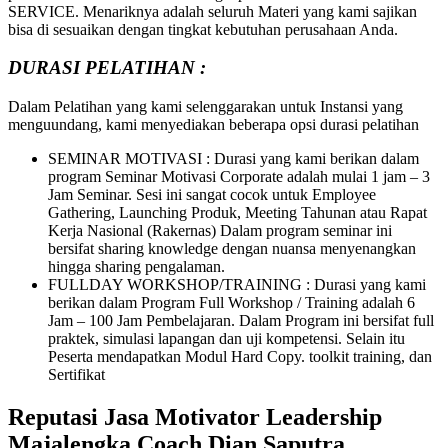
SERVICE. Menariknya adalah seluruh Materi yang kami sajikan
bisa di sesuaikan dengan tingkat kebutuhan perusahaan Anda.
DURASI PELATIHAN :
Dalam Pelatihan yang kami selenggarakan untuk Instansi yang
menguundang, kami menyediakan beberapa opsi durasi pelatihan
SEMINAR MOTIVASI : Durasi yang kami berikan dalam
program Seminar Motivasi Corporate adalah mulai 1 jam – 3
Jam Seminar. Sesi ini sangat cocok untuk Employee
Gathering, Launching Produk, Meeting Tahunan atau Rapat
Kerja Nasional (Rakernas) Dalam program seminar ini
bersifat sharing knowledge dengan nuansa menyenangkan
hingga sharing pengalaman.
FULLDAY WORKSHOP/TRAINING : Durasi yang kami
berikan dalam Program Full Workshop / Training adalah 6
Jam – 100 Jam Pembelajaran. Dalam Program ini bersifat full
praktek, simulasi lapangan dan uji kompetensi. Selain itu
Peserta mendapatkan Modul Hard Copy. toolkit training, dan
Sertifikat
Reputasi Jasa Motivator Leadership
Majalengka Coach Dian Saputra