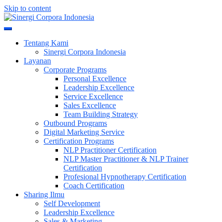
Skip to content
Meningkatkan Kualitas SDM & Bisnis Anda
Sinergi Corpora Indonesia
Tentang Kami
Sinergi Corpora Indonesia
Layanan
Corporate Programs
Personal Excellence
Leadership Excellence
Service Excellence
Sales Excellence
Team Building Strategy
Outbound Programs
Digital Marketing Service
Certification Programs
NLP Practitioner Certification
NLP Master Practitioner & NLP Trainer
Certification
Profesional Hypnotherapy Certification
Coach Certification
Sharing Ilmu
Self Development
Leadership Excellence
Sales & Marketing