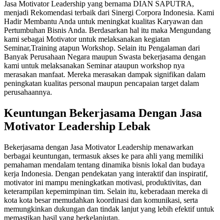
Jasa Motivator Leadership yang bernama DIAN SAPUTRA,
menjadi Rekomendasi terbaik dari Sinergi Corpora Indonesia. Kami
Hadir Membantu Anda untuk meningkat kualitas Karyawan dan
Pertumbuhan Bisnis Anda. Berdasarkan hal itu maka Mengundang
kami sebagai Motivator untuk melaksanakan kegiatan
Seminar,Training atapun Workshop. Selain itu Pengalaman dari
Banyak Perusahaan Negara maupun Swasta bekerjasama dengan
kami untuk melaksanakan Seminar ataupun workshop nya
merasakan manfaat. Mereka merasakan dampak signifikan dalam
peningkatan kualitas personal maupun pencapaian target dalam
perusahaannya.
Keuntungan Bekerjasama Dengan
Jasa
Motivator Leadership Lebak
Bekerjasama dengan Jasa Motivator Leadership menawarkan
berbagai keuntungan, termasuk akses ke para ahli yang memiliki
pemahaman mendalam tentang dinamika bisnis lokal dan budaya
kerja Indonesia. Dengan pendekatan yang interaktif dan inspiratif,
motivator ini mampu meningkatkan motivasi, produktivitas, dan
keterampilan kepemimpinan tim. Selain itu, keberadaan mereka di
kota kota besar memudahkan koordinasi dan komunikasi, serta
memungkinkan dukungan dan tindak lanjut yang lebih efektif untuk
memastikan hasil yang berkelanjutan.