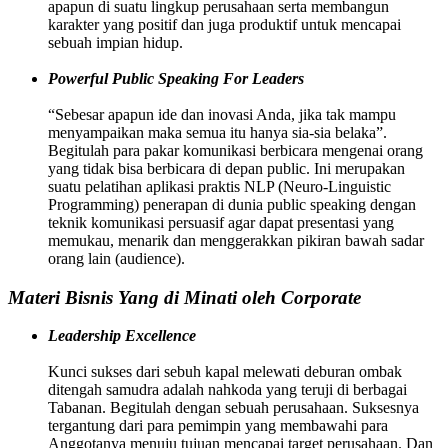
apapun di suatu lingkup perusahaan serta membangun
karakter yang positif dan juga produktif untuk mencapai
sebuah impian hidup.
Powerful Public Speaking For Leaders
“Sebesar apapun ide dan inovasi Anda, jika tak mampu
menyampaikan maka semua itu hanya sia-sia belaka”.
Begitulah para pakar komunikasi berbicara mengenai orang
yang tidak bisa berbicara di depan public. Ini merupakan
suatu pelatihan aplikasi praktis NLP (Neuro-Linguistic
Programming) penerapan di dunia public speaking dengan
teknik komunikasi persuasif agar dapat presentasi yang
memukau, menarik dan menggerakkan pikiran bawah sadar
orang lain (audience).
Materi Bisnis Yang di Minati oleh Corporate
Leadership Excellence
Kunci sukses dari sebuh kapal melewati deburan ombak
ditengah samudra adalah nahkoda yang teruji di berbagai
Tabanan. Begitulah dengan sebuah perusahaan. Suksesnya
tergantung dari para pemimpin yang membawahi para
Anggotanya menuju tujuan mencapai target perusahaan. Dan