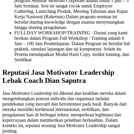
program Seminar Motivasi Corporate adalah mulai 1 jam – 3
Jam Seminar. Sesi ini sangat cocok untuk Employee
Gathering, Launching Produk, Meeting Tahunan atau Rapat
Kerja Nasional (Rakernas) Dalam program seminar ini
bersifat sharing knowledge dengan nuansa menyenangkan
hingga sharing pengalaman.
FULLDAY WORKSHOP/TRAINING : Durasi yang kami
berikan dalam Program Full Workshop / Training adalah 6
Jam – 100 Jam Pembelajaran. Dalam Program ini bersifat full
praktek, simulasi lapangan dan uji kompetensi. Selain itu
Peserta mendapatkan Modul Hard Copy. toolkit training, dan
Sertifikat
Reputasi Jasa Motivator Leadership
Lebak Coach Dian Saputra
Jasa Motivator Leadership ini dikenal atas keahlian mereka dalam
mengembangkan potensi individu dan organisasi melalui
pendekatan yang inovatif dan berorientasi pada hasil. Banyak dari
mereka memiliki kredensial internasional, sertifikasi, dan
pengalaman luas di berbagai sektor, memperkuat legitimasi dan
kepercayaan dalam memberikan pelatihan berkualitas. Dalam
konteks ini, reputasi seorang Jasa Motivator Leadership sangat
penting.