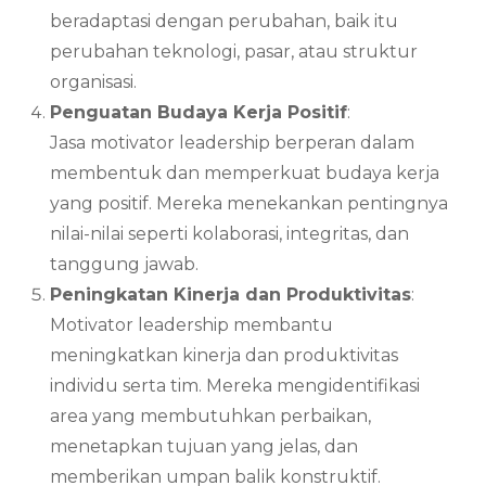
beradaptasi dengan perubahan, baik itu
perubahan teknologi, pasar, atau struktur
organisasi.
Penguatan Budaya Kerja Positif
:
Jasa motivator leadership berperan dalam
membentuk dan memperkuat budaya kerja
yang positif. Mereka menekankan pentingnya
nilai-nilai seperti kolaborasi, integritas, dan
tanggung jawab.
Peningkatan Kinerja dan Produktivitas
:
Motivator leadership membantu
meningkatkan kinerja dan produktivitas
individu serta tim. Mereka mengidentifikasi
area yang membutuhkan perbaikan,
menetapkan tujuan yang jelas, dan
memberikan umpan balik konstruktif.