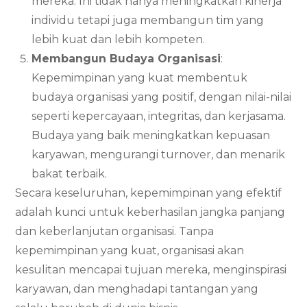
mereka. Ini tidak hanya meningkatkan kinerja
individu tetapi juga membangun tim yang
lebih kuat dan lebih kompeten.
Membangun Budaya Organisasi
:
Kepemimpinan yang kuat membentuk
budaya organisasi yang positif, dengan nilai-nilai
seperti kepercayaan, integritas, dan kerjasama.
Budaya yang baik meningkatkan kepuasan
karyawan, mengurangi turnover, dan menarik
bakat terbaik.
Secara keseluruhan, kepemimpinan yang efektif
adalah kunci untuk keberhasilan jangka panjang
dan keberlanjutan organisasi. Tanpa
kepemimpinan yang kuat, organisasi akan
kesulitan mencapai tujuan mereka, menginspirasi
karyawan, dan menghadapi tantangan yang