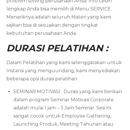
problem solving perusahaan Anda. Info Lebih
lengkap Anda bisa memilih di Menu SERVICE.
Menariknya adalah seluruh Materi yang kami
sajikan bisa di sesuaikan dengan tingkat
kebutuhan perusahaan Anda.
DURASI PELATIHAN :
Dalam Pelatihan yang kami selenggarakan untuk
Instansi yang menguundang, kami menyediakan
beberapa opsi durasi pelatihan
SEMINAR MOTIVASI : Durasi yang kami berikan
dalam program Seminar Motivasi Corporate
adalah mulai 1 jam – 3 Jam Seminar. Sesi ini
sangat cocok untuk Employee Gathering,
Launching Produk, Meeting Tahunan atau