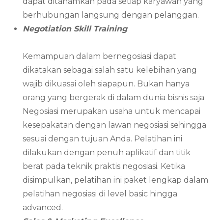
dapat ditanamkan pada setiap karyawan yang
berhubungan langsung dengan pelanggan.
Negotiation Skill Training
Kemampuan dalam bernegosiasi dapat
dikatakan sebagai salah satu kelebihan yang
wajib dikuasai oleh siapapun. Bukan hanya
orang yang bergerak di dalam dunia bisnis saja
Negosiasi merupakan usaha untuk mencapai
kesepakatan dengan lawan negosiasi sehingga
sesuai dengan tujuan Anda. Pelatihan ini
dilakukan dengan penuh aplikatif dan titik
berat pada teknik praktis negosiasi. Ketika
disimpulkan, pelatihan ini paket lengkap dalam
pelatihan negosiasi di level basic hingga
advanced.