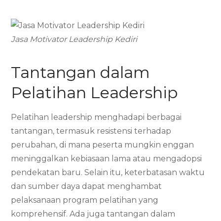
Jasa Motivator Leadership Kediri
Tantangan dalam
Pelatihan Leadership
Pelatihan leadership menghadapi berbagai
tantangan, termasuk resistensi terhadap
perubahan, di mana peserta mungkin enggan
meninggalkan kebiasaan lama atau mengadopsi
pendekatan baru. Selain itu, keterbatasan waktu
dan sumber daya dapat menghambat
pelaksanaan program pelatihan yang
komprehensif. Ada juga tantangan dalam