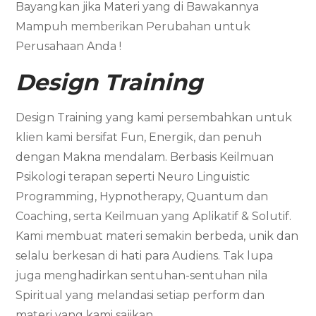
Bayangkan jika Materi yang di Bawakannya
Mampuh memberikan Perubahan untuk
Perusahaan Anda !
Design Training
Design Training yang kami persembahkan untuk
klien kami bersifat Fun, Energik, dan penuh
dengan Makna mendalam. Berbasis Keilmuan
Psikologi terapan seperti Neuro Linguistic
Programming, Hypnotherapy, Quantum dan
Coaching, serta Keilmuan yang Aplikatif & Solutif.
Kami membuat materi semakin berbeda, unik dan
selalu berkesan di hati para Audiens. Tak lupa
juga menghadirkan sentuhan-sentuhan nila
Spiritual yang melandasi setiap perform dan
materi yang kami sajikan.