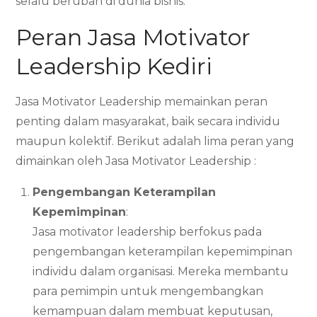
selalu berubah di dunia bisnis.
Peran Jasa Motivator
Leadership Kediri
Jasa Motivator Leadership memainkan peran
penting dalam masyarakat, baik secara individu
maupun kolektif. Berikut adalah lima peran yang
dimainkan oleh Jasa Motivator Leadership :
Pengembangan Keterampilan
Kepemimpinan
:
Jasa motivator leadership berfokus pada
pengembangan keterampilan kepemimpinan
individu dalam organisasi. Mereka membantu
para pemimpin untuk mengembangkan
kemampuan dalam membuat keputusan,