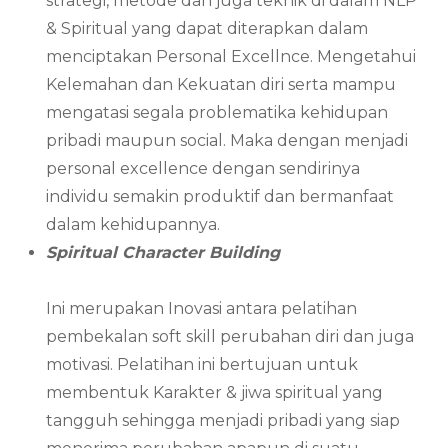
strategi, metode dan juga teknik di dalam NLP
& Spiritual yang dapat diterapkan dalam
menciptakan Personal Excellnce. Mengetahui
Kelemahan dan Kekuatan diri serta mampu
mengatasi segala problematika kehidupan
pribadi maupun social. Maka dengan menjadi
personal excellence dengan sendirinya
individu semakin produktif dan bermanfaat
dalam kehidupannya.
Spiritual Character Building
Ini merupakan Inovasi antara pelatihan
pembekalan soft skill perubahan diri dan juga
motivasi. Pelatihan ini bertujuan untuk
membentuk Karakter & jiwa spiritual yang
tangguh sehingga menjadi pribadi yang siap