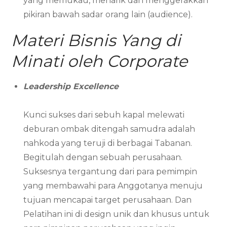
yang memukau, menarik dan menggerakkan
pikiran bawah sadar orang lain (audience).
Materi Bisnis Yang di
Minati oleh Corporate
Leadership Excellence
Kunci sukses dari sebuh kapal melewati
deburan ombak ditengah samudra adalah
nahkoda yang teruji di berbagai Tabanan.
Begitulah dengan sebuah perusahaan.
Suksesnya tergantung dari para pemimpin
yang membawahi para Anggotanya menuju
tujuan mencapai target perusahaan. Dan
Pelatihan ini di design unik dan khusus untuk