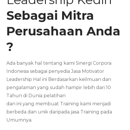
Sebagai Mitra
Perusahaan Anda
?
Ada banyak hal tentang kami Sinergi Corpora
Indonesia sebagai penyedia Jasa Motivator
Leadership Hal ini Berdasarkan keilmuan dan
pengalaman yang sudah hampir lebih dari 10
Tahun di Dunia pelatihan
dan ini yang membuat Training kami menjadi
berbeda dan unik daripada jasa Training pada
Umumnya.