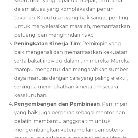
keputusan yang tepat dan cepat, terutama
dalam situasi yang kompleks dan penuh
tekanan. Keputusan yang baik sangat penting
untuk menyelesaikan masalah, memanfaatkan
peluang, dan menghindari risiko.
Peningkatan Kinerja Tim
: Pemimpin yang
baik mengenali dan memanfaatkan kekuatan
serta bakat individu dalam tim mereka. Mereka
mampu mengatur dan mengarahkan sumber
daya manusia dengan cara yang paling efektif,
sehingga meningkatkan kinerja tim secara
keseluruhan.
Pengembangan dan Pembinaan
: Pemimpin
yang baik juga berperan sebagai mentor dan
pelatih, membantu anggota tim untuk
mengembangkan keterampilan dan potensi