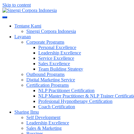
Skip to content
Meningkatkan Kualitas SDM & Bisnis Anda
Sinergi Corpora Indonesia
Tentang Kami
Sinergi Corpora Indonesia
Layanan
Corporate Programs
Personal Excellence
Leadership Excellence
Service Excellence
Sales Excellence
Team Building Strategy
Outbound Programs
Digital Marketing Service
Certification Programs
NLP Practitioner Certification
NLP Master Practitioner & NLP Trainer Certificat
Profesional Hypnotherapy Certification
Coach Certification
Sharing Ilmu
Self Development
Leadership Excellence
Sales & Marketing
Bussines