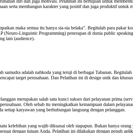
erubahan diri dan juga motivasi. Pelatihan ini bertujuan untuk membent
aan serta membangun karakter yang positif dan juga produktif untuk 
aikan maka semua itu hanya sia-sia belaka”. Begitulah para pakar kom
NLP (Neuro-Linguistic Programming) penerapan di dunia public speaking
g lain (audience).
h samudra adalah nahkoda yang teruji di berbagai Tabanan. Begitulah
apai target perusahaan. Dan Pelatihan ini di design unik dan khus
elanggan merupakan salah satu kunci sukses dari pelayanan prima (ser
rusahaan. Oleh sebab itu meningkatkan kemampuan dalam pelayanan pr
da setiap karyawan yang berhubungan langsung dengan pelanggan.
atu kelebihan yang wajib dikuasai oleh siapapun. Bukan hanya orang 
uai dengan tujuan Anda. Pelatihan ini dilakukan dengan penuh aplikatif