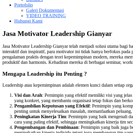
Portofolio
Galeri Dokumentasi
VIDEO TRAINING
Hubungi Kami
Jasa Motivator Leadership Gianyar
Jasa Motivator Leadership Gianyar telah menjadi solusi utama bagi 
interaktif dan inspiratif, para motivator ini tidak hanya berfokus 
pengalaman praktis dengan teori kepemimpinan modern, mereka memba
produktif dan harmonis. Kehadiran mereka di berbagai seminar, work
Mengapa Leadership itu Penting ?
Leadership atau kepemimpinan adalah elemen kunci dalam setiap orga
Visi dan Arah
: Pemimpin yang efektif memiliki visi yang jel
yang konkret, yang membantu organisasi tetap fokus dan berko
Pengambilan Keputusan yang Efektif
: Pemimpin yang kompe
penting untuk menyelesaikan masalah, memanfaatkan peluang, 
Peningkatan Kinerja Tim
: Pemimpin yang baik mengenali d
cara yang paling efektif, sehingga meningkatkan kinerja tim se
Pengembangan dan Pembinaan
: Pemimpin yang baik juga b
meningkatkan kinerja individu tetapi juga membangun tim yang