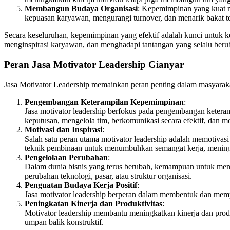
Membangun Budaya Organisasi
: Kepemimpinan yang kuat me
kepuasan karyawan, mengurangi turnover, dan menarik bakat te
Secara keseluruhan, kepemimpinan yang efektif adalah kunci untuk k
menginspirasi karyawan, dan menghadapi tantangan yang selalu berub
Peran Jasa Motivator Leadership Gianyar
Jasa Motivator Leadership memainkan peran penting dalam masyarakat,
Pengembangan Keterampilan Kepemimpinan
:
Jasa motivator leadership berfokus pada pengembangan ket
keputusan, mengelola tim, berkomunikasi secara efektif, dan me
Motivasi dan Inspirasi
:
Salah satu peran utama motivator leadership adalah memotivasi
teknik pembinaan untuk menumbuhkan semangat kerja, meningka
Pengelolaan Perubahan
:
Dalam dunia bisnis yang terus berubah, kemampuan untuk meng
perubahan teknologi, pasar, atau struktur organisasi.
Penguatan Budaya Kerja Positif
:
Jasa motivator leadership berperan dalam membentuk dan memper
Peningkatan Kinerja dan Produktivitas
:
Motivator leadership membantu meningkatkan kinerja dan produ
umpan balik konstruktif.