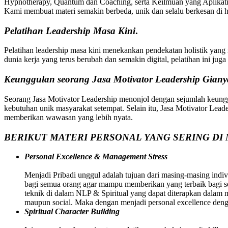
Hypnotherapy, Quantum dan Coaching, serta Keilmuan yang Aplikatif
Kami membuat materi semakin berbeda, unik dan selalu berkesan di ha
Pelatihan
Leadership Masa Kini
.
Pelatihan leadership masa kini menekankan pendekatan holistik yang 
dunia kerja yang terus berubah dan semakin digital, pelatihan ini ju
Keunggulan seorang Jasa Motivator Leadership Giany
Seorang Jasa Motivator Leadership menonjol dengan sejumlah keung
kebutuhan unik masyarakat setempat. Selain itu, Jasa Motivator Leaders
memberikan wawasan yang lebih nyata.
BERIKUT MATERI PERSONAL YANG SERING DI 
Personal Excellence & Management Stress
Menjadi Pribadi unggul adalah tujuan dari masing-masing indivi
bagi semua orang agar mampu memberikan yang terbaik bagi sem
teknik di dalam NLP & Spiritual yang dapat diterapkan dalam
maupun social. Maka dengan menjadi personal excellence deng
Spiritual Character Building