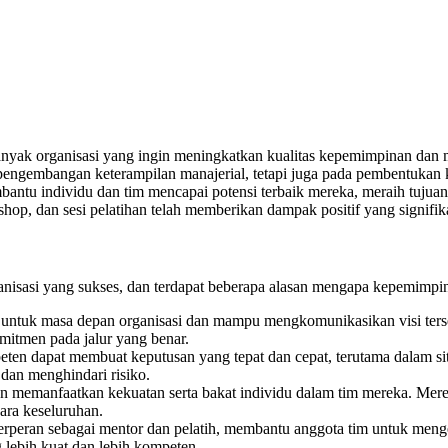
banyak organisasi yang ingin meningkatkan kualitas kepemimpinan dan
pada pengembangan keterampilan manajerial, tetapi juga pada pembentuk
ntu individu dan tim mencapai potensi terbaik mereka, meraih tujuan 
shop, dan sesi pelatihan telah memberikan dampak positif yang signif
nisasi yang sukses, dan terdapat beberapa alasan mengapa kepemimpin
as untuk masa depan organisasi dan mampu mengkomunikasikan visi ter
mitmen pada jalur yang benar.
ten dapat membuat keputusan yang tepat dan cepat, terutama dalam si
dan menghindari risiko.
an memanfaatkan kekuatan serta bakat individu dalam tim mereka. M
cara keseluruhan.
erperan sebagai mentor dan pelatih, membantu anggota tim untuk meng
 lebih kuat dan lebih kompeten.