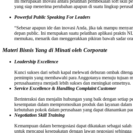
Ini merupakan Inovasi antara pelatihan pembekalan soft skill p
yang siap menerima perubahan apapun di suatu lingkup perusah
Powerful Public Speaking For Leaders
“Sebesar apapun ide dan inovasi Anda, jika tak mampu menyamp
depan public. Ini merupakan suatu pelatihan aplikasi praktis 
memukau, menarik dan menggerakkan pikiran bawah sadar oran
Materi Bisnis Yang di Minati oleh Corporate
Leadership Excellence
Kunci sukses dari sebuh kapal melewati deburan ombak ditenga
pemimpin yang membawahi para Anggotanya menuju tujuan menc
perusahaannya menjadi lebih sukses dan meningkat omsetnya.
Service Excellence & Handling Complaint Customer
Berinteraksi dan menjalin hubungan yang baik dengan setiap p
kesempatan dalam mempromosikan produk dan layanan dalam pe
kebutuhan pokok dalam perusahaan yang dapat ditanamkan pa
Negotiation Skill Training
Kemampuan dalam bernegosiasi dapat dikatakan sebagai salah s
untuk mencapai kesepakatan dengan lawan negosiasi sehingga ses