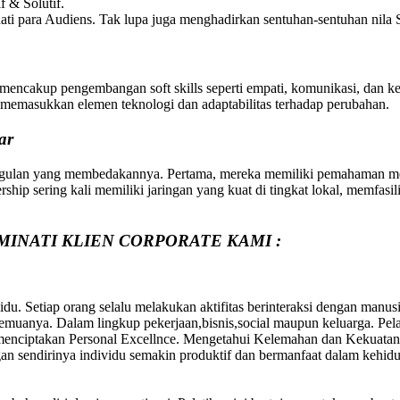
 & Solutif.
ti para Audiens. Tak lupa juga menghadirkan sentuhan-sentuhan nila S
mencakup pengembangan soft skills seperti empati, komunikasi, dan ke
ga memasukkan elemen teknologi dan adaptabilitas terhadap perubahan.
ar
gulan yang membedakannya. Pertama, mereka memiliki pemahaman mend
hip sering kali memiliki jaringan yang kuat di tingkat lokal, memfasili
MINATI KLIEN CORPORATE KAMI :
du. Setiap orang selalu melakukan aktifitas berinteraksi dengan manus
uanya. Dalam lingkup pekerjaan,bisnis,social maupun keluarga. Pelati
 menciptakan Personal Excellnce. Mengetahui Kelemahan dan Kekuatan 
an sendirinya individu semakin produktif dan bermanfaat dalam kehid