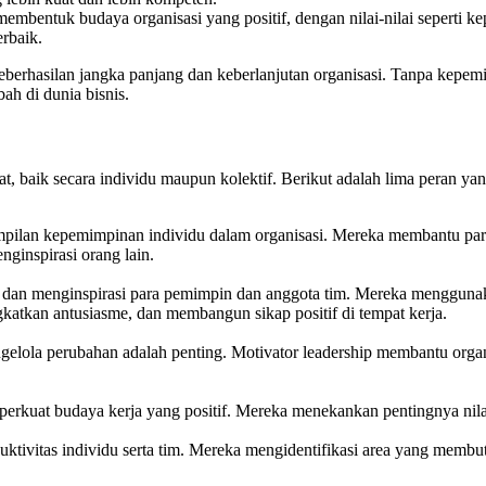
mbentuk budaya organisasi yang positif, dengan nilai-nilai seperti k
rbaik.
eberhasilan jangka panjang dan keberlanjutan organisasi. Tanpa kepemi
ah di dunia bisnis.
 baik secara individu maupun kolektif. Berikut adalah lima peran yan
erampilan kepemimpinan individu dalam organisasi. Mereka membant
nginspirasi orang lain.
 dan menginspirasi para pemimpin dan anggota tim. Mereka menggunakan 
tkan antusiasme, dan membangun sikap positif di tempat kerja.
elola perubahan adalah penting. Motivator leadership membantu organ
kuat budaya kerja yang positif. Mereka menekankan pentingnya nilai-ni
ktivitas individu serta tim. Mereka mengidentifikasi area yang memb