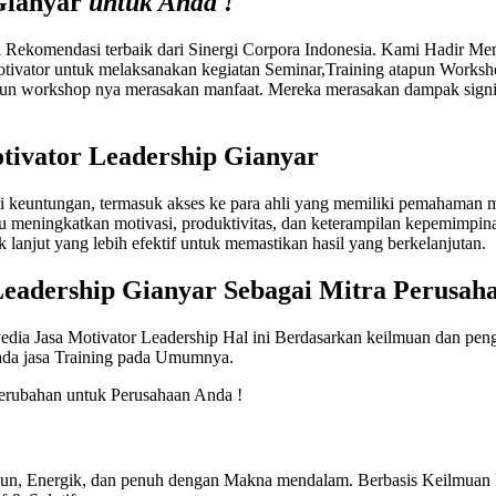
Gianyar
untuk Anda !
ekomendasi terbaik dari Sinergi Corpora Indonesia. Kami Hadir Me
tivator untuk melaksanakan kegiatan Seminar,Training atapun Works
n workshop nya merasakan manfaat. Mereka merasakan dampak signifi
tivator Leadership Gianyar
keuntungan, termasuk akses ke para ahli yang memiliki pemahaman me
pu meningkatkan motivasi, produktivitas, dan keterampilan kepemimpin
anjut yang lebih efektif untuk memastikan hasil yang berkelanjutan.
Leadership Gianyar
Sebagai Mitra Perusah
edia Jasa Motivator Leadership Hal ini Berdasarkan keilmuan dan pen
pada jasa Training pada Umumnya.
rubahan untuk Perusahaan Anda !
Fun, Energik, dan penuh dengan Makna mendalam. Berbasis Keilmuan P