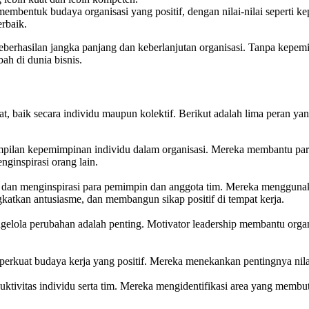
mbentuk budaya organisasi yang positif, dengan nilai-nilai seperti k
rbaik.
eberhasilan jangka panjang dan keberlanjutan organisasi. Tanpa kepemi
ah di dunia bisnis.
 baik secara individu maupun kolektif. Berikut adalah lima peran yan
erampilan kepemimpinan individu dalam organisasi. Mereka membant
nginspirasi orang lain.
 dan menginspirasi para pemimpin dan anggota tim. Mereka menggunakan 
tkan antusiasme, dan membangun sikap positif di tempat kerja.
elola perubahan adalah penting. Motivator leadership membantu organ
kuat budaya kerja yang positif. Mereka menekankan pentingnya nilai-ni
ktivitas individu serta tim. Mereka mengidentifikasi area yang memb