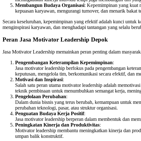
Membangun Budaya Organisasi
: Kepemimpinan yang kuat me
kepuasan karyawan, mengurangi turnover, dan menarik bakat te
Secara keseluruhan, kepemimpinan yang efektif adalah kunci untuk k
menginspirasi karyawan, dan menghadapi tantangan yang selalu berub
Peran Jasa Motivator Leadership Depok
Jasa Motivator Leadership memainkan peran penting dalam masyarakat,
Pengembangan Keterampilan Kepemimpinan
:
Jasa motivator leadership berfokus pada pengembangan ket
keputusan, mengelola tim, berkomunikasi secara efektif, dan me
Motivasi dan Inspirasi
:
Salah satu peran utama motivator leadership adalah memotivasi
teknik pembinaan untuk menumbuhkan semangat kerja, meningka
Pengelolaan Perubahan
:
Dalam dunia bisnis yang terus berubah, kemampuan untuk meng
perubahan teknologi, pasar, atau struktur organisasi.
Penguatan Budaya Kerja Positif
:
Jasa motivator leadership berperan dalam membentuk dan memper
Peningkatan Kinerja dan Produktivitas
:
Motivator leadership membantu meningkatkan kinerja dan produ
umpan balik konstruktif.