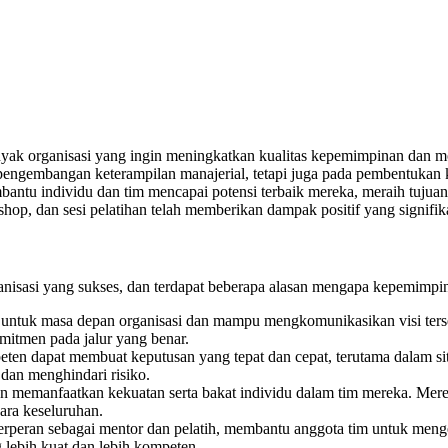
nyak organisasi yang ingin meningkatkan kualitas kepemimpinan dan m
pada pengembangan keterampilan manajerial, tetapi juga pada pembentuk
ntu individu dan tim mencapai potensi terbaik mereka, meraih tujuan 
shop, dan sesi pelatihan telah memberikan dampak positif yang signif
nisasi yang sukses, dan terdapat beberapa alasan mengapa kepemimpin
as untuk masa depan organisasi dan mampu mengkomunikasikan visi ter
mitmen pada jalur yang benar.
ten dapat membuat keputusan yang tepat dan cepat, terutama dalam si
dan menghindari risiko.
an memanfaatkan kekuatan serta bakat individu dalam tim mereka. M
cara keseluruhan.
erperan sebagai mentor dan pelatih, membantu anggota tim untuk meng
 lebih kuat dan lebih kompeten.