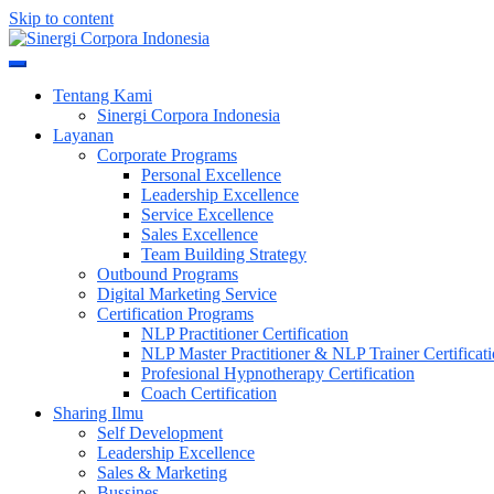
Skip to content
Meningkatkan Kualitas SDM & Bisnis Anda
Sinergi Corpora Indonesia
Tentang Kami
Sinergi Corpora Indonesia
Layanan
Corporate Programs
Personal Excellence
Leadership Excellence
Service Excellence
Sales Excellence
Team Building Strategy
Outbound Programs
Digital Marketing Service
Certification Programs
NLP Practitioner Certification
NLP Master Practitioner & NLP Trainer Certificat
Profesional Hypnotherapy Certification
Coach Certification
Sharing Ilmu
Self Development
Leadership Excellence
Sales & Marketing
Bussines