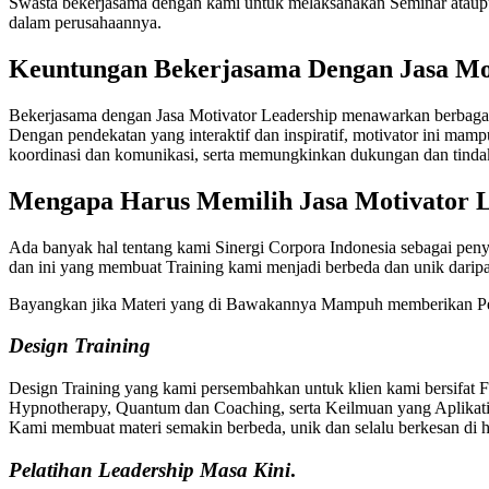
Swasta bekerjasama dengan kami untuk melaksanakan Seminar ataupu
dalam perusahaannya.
Keuntungan Bekerjasama Dengan
Jasa Mo
Bekerjasama dengan Jasa Motivator Leadership menawarkan berbagai 
Dengan pendekatan yang interaktif dan inspiratif, motivator ini mam
koordinasi dan komunikasi, serta memungkinkan dukungan dan tindak l
Mengapa Harus Memilih
Jasa Motivator 
Ada banyak hal tentang kami Sinergi Corpora Indonesia sebagai peny
dan ini yang membuat Training kami menjadi berbeda dan unik dari
Bayangkan jika Materi yang di Bawakannya Mampuh memberikan Pe
Design Training
Design Training yang kami persembahkan untuk klien kami bersifat 
Hypnotherapy, Quantum dan Coaching, serta Keilmuan yang Aplikatif
Kami membuat materi semakin berbeda, unik dan selalu berkesan di ha
Pelatihan
Leadership Masa Kini
.