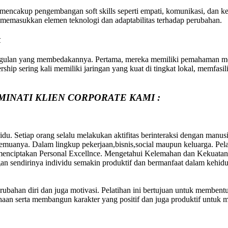
mencakup pengembangan soft skills seperti empati, komunikasi, dan ke
ga memasukkan elemen teknologi dan adaptabilitas terhadap perubahan.
k
gulan yang membedakannya. Pertama, mereka memiliki pemahaman mend
hip sering kali memiliki jaringan yang kuat di tingkat lokal, memfasili
MINATI KLIEN CORPORATE KAMI :
du. Setiap orang selalu melakukan aktifitas berinteraksi dengan manus
uanya. Dalam lingkup pekerjaan,bisnis,social maupun keluarga. Pelati
 menciptakan Personal Excellnce. Mengetahui Kelemahan dan Kekuatan 
an sendirinya individu semakin produktif dan bermanfaat dalam kehid
erubahan diri dan juga motivasi. Pelatihan ini bertujuan untuk membent
aan serta membangun karakter yang positif dan juga produktif untuk 