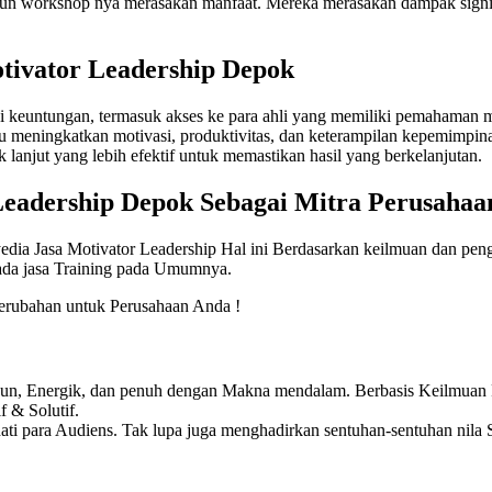
n workshop nya merasakan manfaat. Mereka merasakan dampak signifi
tivator Leadership Depok
keuntungan, termasuk akses ke para ahli yang memiliki pemahaman me
pu meningkatkan motivasi, produktivitas, dan keterampilan kepemimpin
anjut yang lebih efektif untuk memastikan hasil yang berkelanjutan.
Leadership Depok
Sebagai Mitra Perusahaa
edia Jasa Motivator Leadership Hal ini Berdasarkan keilmuan dan pen
pada jasa Training pada Umumnya.
rubahan untuk Perusahaan Anda !
Fun, Energik, dan penuh dengan Makna mendalam. Berbasis Keilmuan P
 & Solutif.
ti para Audiens. Tak lupa juga menghadirkan sentuhan-sentuhan nila S