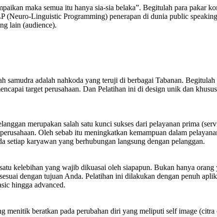
aikan maka semua itu hanya sia-sia belaka”. Begitulah para pakar kom
NLP (Neuro-Linguistic Programming) penerapan di dunia public speaking
g lain (audience).
h samudra adalah nahkoda yang teruji di berbagai Tabanan. Begitulah
apai target perusahaan. Dan Pelatihan ini di design unik dan khus
elanggan merupakan salah satu kunci sukses dari pelayanan prima (ser
rusahaan. Oleh sebab itu meningkatkan kemampuan dalam pelayanan pr
da setiap karyawan yang berhubungan langsung dengan pelanggan.
atu kelebihan yang wajib dikuasai oleh siapapun. Bukan hanya orang 
uai dengan tujuan Anda. Pelatihan ini dilakukan dengan penuh aplikatif
basic hingga advanced.
 menitik beratkan pada perubahan diri yang meliputi self image (citra