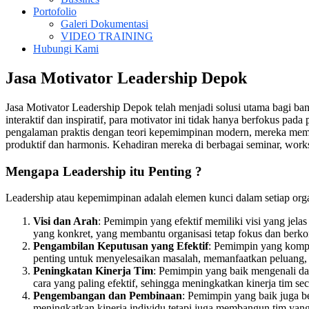
Portofolio
Galeri Dokumentasi
VIDEO TRAINING
Hubungi Kami
Jasa Motivator Leadership Depok
Jasa Motivator Leadership Depok telah menjadi solusi utama bagi ba
interaktif dan inspiratif, para motivator ini tidak hanya berfokus 
pengalaman praktis dengan teori kepemimpinan modern, mereka memba
produktif dan harmonis. Kehadiran mereka di berbagai seminar, work
Mengapa Leadership itu Penting ?
Leadership atau kepemimpinan adalah elemen kunci dalam setiap orga
Visi dan Arah
: Pemimpin yang efektif memiliki visi yang jel
yang konkret, yang membantu organisasi tetap fokus dan berko
Pengambilan Keputusan yang Efektif
: Pemimpin yang kompe
penting untuk menyelesaikan masalah, memanfaatkan peluang, 
Peningkatan Kinerja Tim
: Pemimpin yang baik mengenali d
cara yang paling efektif, sehingga meningkatkan kinerja tim se
Pengembangan dan Pembinaan
: Pemimpin yang baik juga b
meningkatkan kinerja individu tetapi juga membangun tim yang