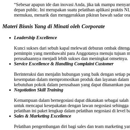
“Sebesar apapun ide dan inovasi Anda, jika tak mampu menyamp
depan public. Ini merupakan suatu pelatihan aplikasi praktis 
memukau, menarik dan menggerakkan pikiran bawah sadar oran
Materi Bisnis Yang di Minati oleh Corporate
Leadership Excellence
Kunci sukses dari sebuh kapal melewati deburan ombak ditenga
pemimpin yang membawahi para Anggotanya menuju tujuan menc
perusahaannya menjadi lebih sukses dan meningkat omsetnya.
Service Excellence & Handling Complaint Customer
Berinteraksi dan menjalin hubungan yang baik dengan setiap p
kesempatan dalam mempromosikan produk dan layanan dalam pe
kebutuhan pokok dalam perusahaan yang dapat ditanamkan pa
Negotiation Skill Training
Kemampuan dalam bernegosiasi dapat dikatakan sebagai salah s
untuk mencapai kesepakatan dengan lawan negosiasi sehingga ses
pelatihan ini paket lengkap dalam pelatihan negosiasi di level 
Sales & Marketing Excellence
Pelatihan pengembangan diri bagi sales dan team marketing yang