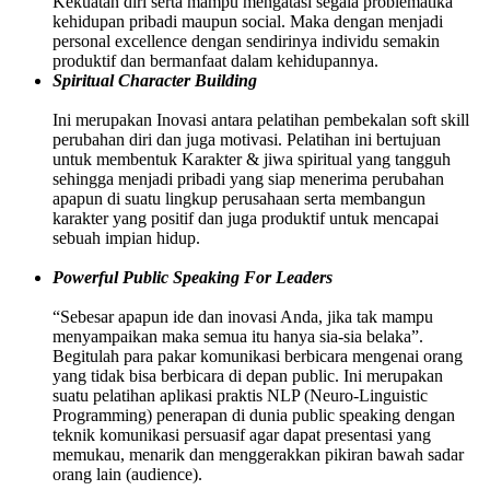
Kekuatan diri serta mampu mengatasi segala problematika
kehidupan pribadi maupun social. Maka dengan menjadi
personal excellence dengan sendirinya individu semakin
produktif dan bermanfaat dalam kehidupannya.
Spiritual Character Building
Ini merupakan Inovasi antara pelatihan pembekalan soft skill
perubahan diri dan juga motivasi. Pelatihan ini bertujuan
untuk membentuk Karakter & jiwa spiritual yang tangguh
sehingga menjadi pribadi yang siap menerima perubahan
apapun di suatu lingkup perusahaan serta membangun
karakter yang positif dan juga produktif untuk mencapai
sebuah impian hidup.
Powerful Public Speaking For Leaders
“Sebesar apapun ide dan inovasi Anda, jika tak mampu
menyampaikan maka semua itu hanya sia-sia belaka”.
Begitulah para pakar komunikasi berbicara mengenai orang
yang tidak bisa berbicara di depan public. Ini merupakan
suatu pelatihan aplikasi praktis NLP (Neuro-Linguistic
Programming) penerapan di dunia public speaking dengan
teknik komunikasi persuasif agar dapat presentasi yang
memukau, menarik dan menggerakkan pikiran bawah sadar
orang lain (audience).