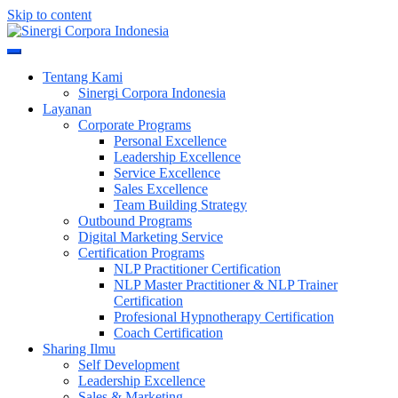
Skip to content
Meningkatkan Kualitas SDM & Bisnis Anda
Sinergi Corpora Indonesia
Tentang Kami
Sinergi Corpora Indonesia
Layanan
Corporate Programs
Personal Excellence
Leadership Excellence
Service Excellence
Sales Excellence
Team Building Strategy
Outbound Programs
Digital Marketing Service
Certification Programs
NLP Practitioner Certification
NLP Master Practitioner & NLP Trainer
Certification
Profesional Hypnotherapy Certification
Coach Certification
Sharing Ilmu
Self Development
Leadership Excellence
Sales & Marketing