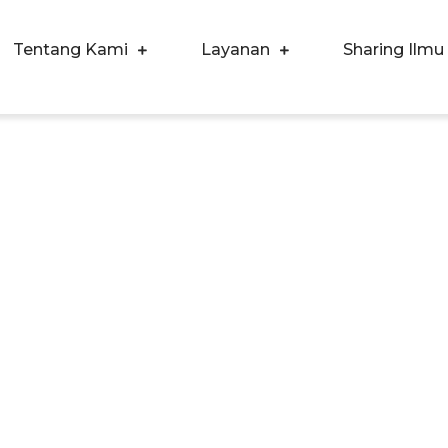
Tentang Kami
Layanan
Sharing Ilmu
ergi Corpora Indonesia
ngkatkan Kualitas SDM & Bisnis Anda