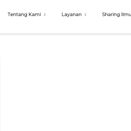
Tentang Kami
Layanan
Sharing Ilm
ergi Corpora Indonesia
ngkatkan Kualitas SDM & Bisnis Anda