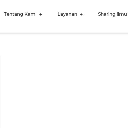
Tentang Kami
Layanan
Sharing Ilmu
ergi Corpora Indonesia
ngkatkan Kualitas SDM & Bisnis Anda