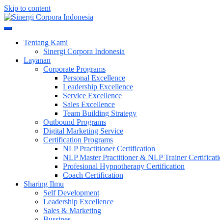
Skip to content
Meningkatkan Kualitas SDM & Bisnis Anda
Sinergi Corpora Indonesia
Tentang Kami
Sinergi Corpora Indonesia
Layanan
Corporate Programs
Personal Excellence
Leadership Excellence
Service Excellence
Sales Excellence
Team Building Strategy
Outbound Programs
Digital Marketing Service
Certification Programs
NLP Practitioner Certification
NLP Master Practitioner & NLP Trainer Certificat
Profesional Hypnotherapy Certification
Coach Certification
Sharing Ilmu
Self Development
Leadership Excellence
Sales & Marketing
Bussines