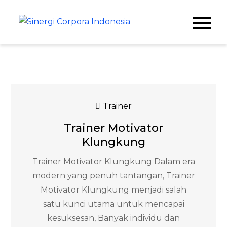
Skip
to
Sinergi
Meningkatkan
content
Kualitas SDM & Bisnis
Corpora
Anda
Indonesia
Trainer
Trainer Motivator
Klungkung
Trainer Motivator Klungkung Dalam era
modern yang penuh tantangan, Trainer
Motivator Klungkung menjadi salah
satu kunci utama untuk mencapai
kesuksesan, Banyak individu dan