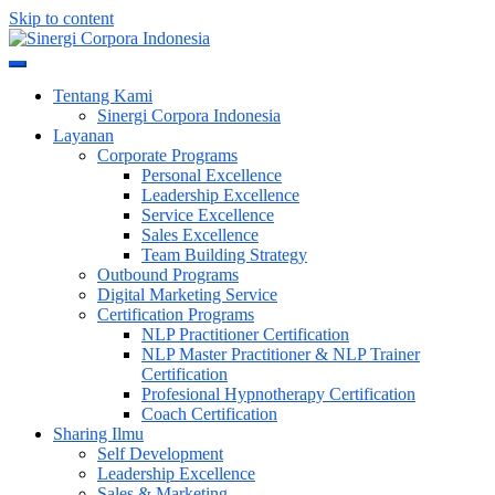
Skip to content
Meningkatkan Kualitas SDM & Bisnis Anda
Sinergi Corpora Indonesia
Tentang Kami
Sinergi Corpora Indonesia
Layanan
Corporate Programs
Personal Excellence
Leadership Excellence
Service Excellence
Sales Excellence
Team Building Strategy
Outbound Programs
Digital Marketing Service
Certification Programs
NLP Practitioner Certification
NLP Master Practitioner & NLP Trainer
Certification
Profesional Hypnotherapy Certification
Coach Certification
Sharing Ilmu
Self Development
Leadership Excellence
Sales & Marketing