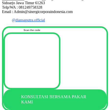
Sidoarjo Jawa Timur 61263
Telp/WA : 081249758328
Email : Admin@sinergicorporaindonesia.com
@diansaputra.official
Scan the code
KONSULTASI BERSAMA PAKAR
KAMI