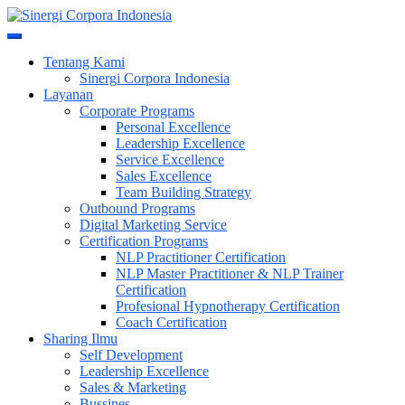
Skip
to
Meningkatkan Kualitas SDM & Bisnis Anda
content
Sinergi Corpora Indonesia
Tentang Kami
Sinergi Corpora Indonesia
Layanan
Corporate Programs
Personal Excellence
Leadership Excellence
Service Excellence
Sales Excellence
Team Building Strategy
Outbound Programs
Digital Marketing Service
Certification Programs
NLP Practitioner Certification
NLP Master Practitioner & NLP Trainer
Certification
Profesional Hypnotherapy Certification
Coach Certification
Sharing Ilmu
Self Development
Leadership Excellence
Sales & Marketing
Bussines