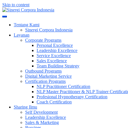
Skip to content
Meningkatkan Kualitas SDM & Bisnis Anda
Sinergi Corpora Indonesia
Tentang Kami
Sinergi Corpora Indonesia
Layanan
Corporate Programs
Personal Excellence
Leadership Excellence
Service Excellence
Sales Excellence
Team Building Strategy
Outbound Programs
Digital Marketing Service
Certification Programs
NLP Practitioner Certification
NLP Master Practitioner & NLP Trainer Certificat
Profesional Hypnotherapy Certification
Coach Certification
Sharing Ilmu
Self Development
Leadership Excellence
Sales & Marketing
Bussines