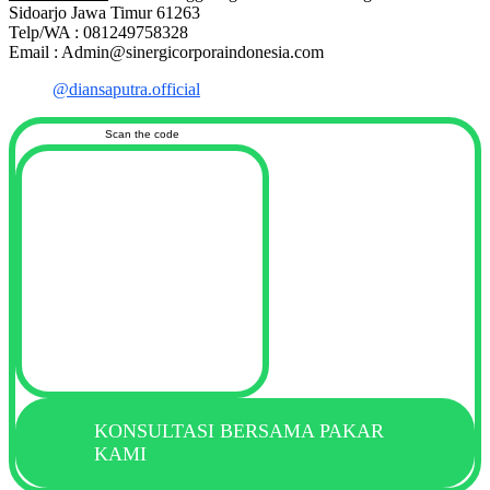
Sidoarjo Jawa Timur 61263
Telp/WA : 081249758328
Email : Admin@sinergicorporaindonesia.com
@diansaputra.official
Scan the code
KONSULTASI BERSAMA PAKAR
KAMI