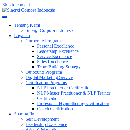
Skip to content
Meningkatkan Kualitas SDM & Bisnis Anda
Sinergi Corpora Indonesia
Tentang Kami
Sinergi Corpora Indonesia
Layanan
Corporate Programs
Personal Excellence
Leadership Excellence
Service Excellence
Sales Excellence
Team Building Strategy
Outbound Programs
Digital Marketing Service
Certification Programs
NLP Practitioner Certification
NLP Master Practitioner & NLP Trainer
Certification
Profesional Hypnotherapy Certification
Coach Certification
Sharing Ilmu
Self Development
Leadership Excellence
Sales & Marketing