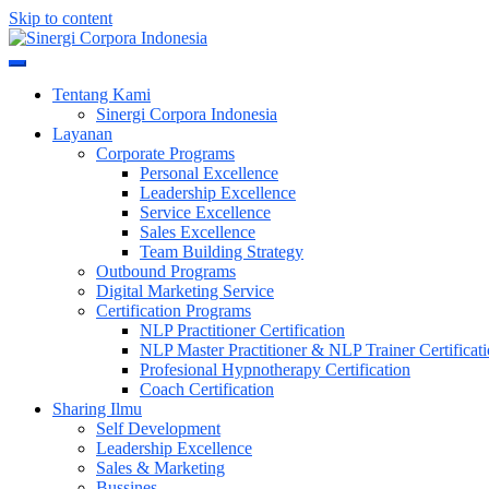
Skip to content
Meningkatkan Kualitas SDM & Bisnis Anda
Sinergi Corpora Indonesia
Tentang Kami
Sinergi Corpora Indonesia
Layanan
Corporate Programs
Personal Excellence
Leadership Excellence
Service Excellence
Sales Excellence
Team Building Strategy
Outbound Programs
Digital Marketing Service
Certification Programs
NLP Practitioner Certification
NLP Master Practitioner & NLP Trainer Certificat
Profesional Hypnotherapy Certification
Coach Certification
Sharing Ilmu
Self Development
Leadership Excellence
Sales & Marketing
Bussines