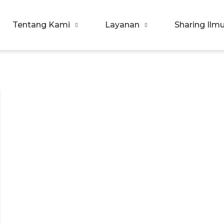
Tentang Kami
Layanan
Sharing Ilm
orpora Indonesia
ualitas SDM & Bisnis Anda