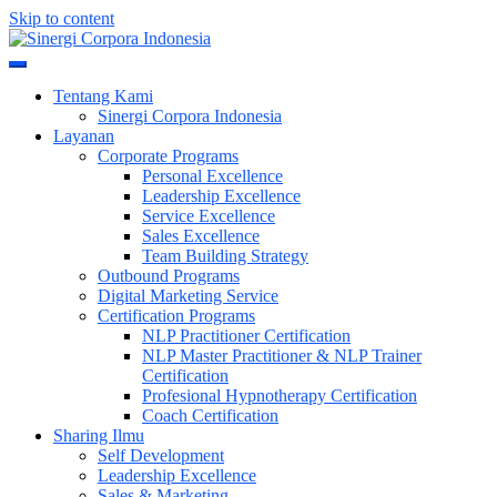
Skip to content
Meningkatkan Kualitas SDM & Bisnis Anda
Sinergi Corpora Indonesia
Tentang Kami
Sinergi Corpora Indonesia
Layanan
Corporate Programs
Personal Excellence
Leadership Excellence
Service Excellence
Sales Excellence
Team Building Strategy
Outbound Programs
Digital Marketing Service
Certification Programs
NLP Practitioner Certification
NLP Master Practitioner & NLP Trainer
Certification
Profesional Hypnotherapy Certification
Coach Certification
Sharing Ilmu
Self Development
Leadership Excellence
Sales & Marketing