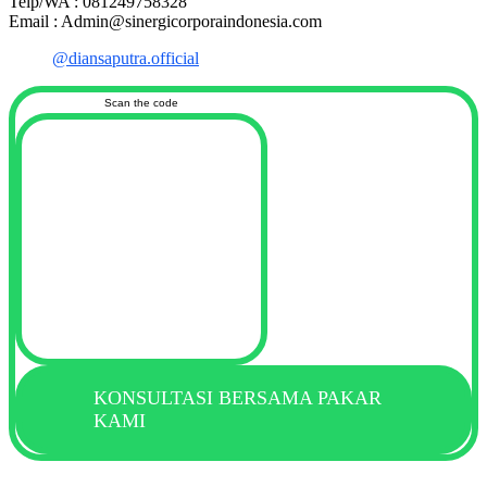
Telp/WA : 081249758328
Email : Admin@sinergicorporaindonesia.com
@diansaputra.official
Scan the code
KONSULTASI BERSAMA PAKAR
KAMI