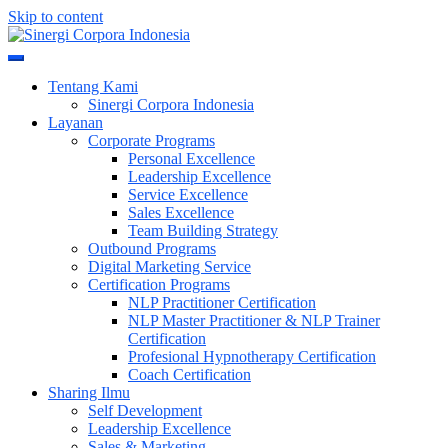
Skip to content
Meningkatkan Kualitas SDM & Bisnis Anda
Sinergi Corpora Indonesia
Tentang Kami
Sinergi Corpora Indonesia
Layanan
Corporate Programs
Personal Excellence
Leadership Excellence
Service Excellence
Sales Excellence
Team Building Strategy
Outbound Programs
Digital Marketing Service
Certification Programs
NLP Practitioner Certification
NLP Master Practitioner & NLP Trainer
Certification
Profesional Hypnotherapy Certification
Coach Certification
Sharing Ilmu
Self Development
Leadership Excellence
Sales & Marketing