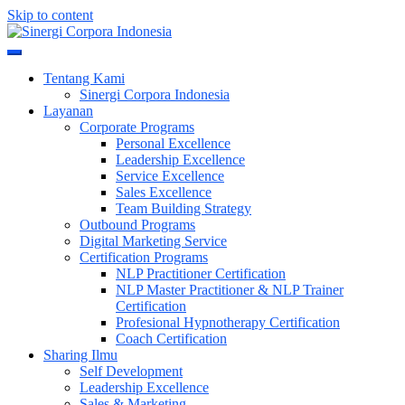
Skip to content
Meningkatkan Kualitas SDM & Bisnis Anda
Sinergi Corpora Indonesia
Tentang Kami
Sinergi Corpora Indonesia
Layanan
Corporate Programs
Personal Excellence
Leadership Excellence
Service Excellence
Sales Excellence
Team Building Strategy
Outbound Programs
Digital Marketing Service
Certification Programs
NLP Practitioner Certification
NLP Master Practitioner & NLP Trainer
Certification
Profesional Hypnotherapy Certification
Coach Certification
Sharing Ilmu
Self Development
Leadership Excellence
Sales & Marketing