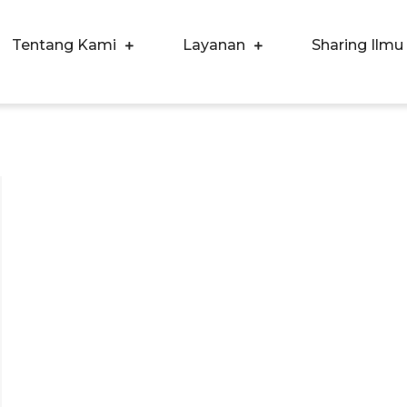
Tentang Kami
Layanan
Sharing Ilmu
ergi Corpora Indonesia
ngkatkan Kualitas SDM & Bisnis Anda