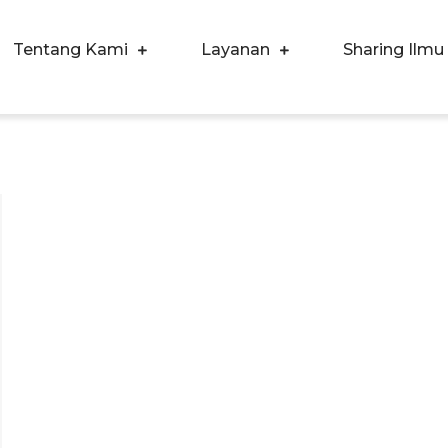
Tentang Kami
Layanan
Sharing Ilmu
ergi Corpora Indonesia
ngkatkan Kualitas SDM & Bisnis Anda