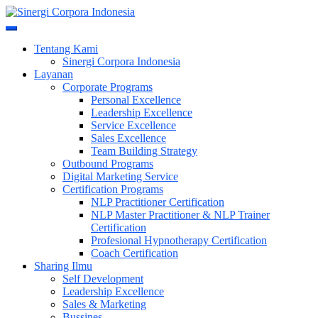
Skip
to
Meningkatkan Kualitas SDM & Bisnis Anda
content
Sinergi Corpora Indonesia
Tentang Kami
Sinergi Corpora Indonesia
Layanan
Corporate Programs
Personal Excellence
Leadership Excellence
Service Excellence
Sales Excellence
Team Building Strategy
Outbound Programs
Digital Marketing Service
Certification Programs
NLP Practitioner Certification
NLP Master Practitioner & NLP Trainer
Certification
Profesional Hypnotherapy Certification
Coach Certification
Sharing Ilmu
Self Development
Leadership Excellence
Sales & Marketing
Bussines