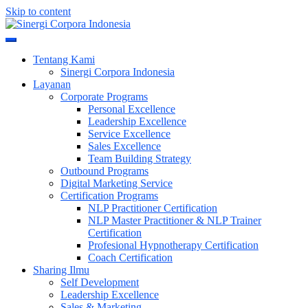
Skip to content
Meningkatkan Kualitas SDM & Bisnis Anda
Sinergi Corpora Indonesia
Tentang Kami
Sinergi Corpora Indonesia
Layanan
Corporate Programs
Personal Excellence
Leadership Excellence
Service Excellence
Sales Excellence
Team Building Strategy
Outbound Programs
Digital Marketing Service
Certification Programs
NLP Practitioner Certification
NLP Master Practitioner & NLP Trainer
Certification
Profesional Hypnotherapy Certification
Coach Certification
Sharing Ilmu
Self Development
Leadership Excellence
Sales & Marketing