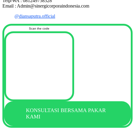
Telp/WA : 081249758328
Email : Admin@sinergicorporaindonesia.com
@diansaputra.official
Scan the code
KONSULTASI BERSAMA PAKAR
KAMI