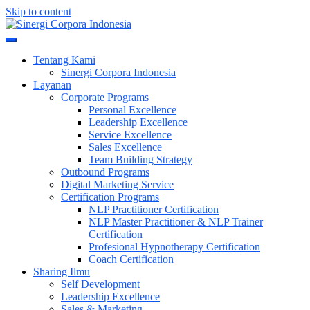
Skip to content
Meningkatkan Kualitas SDM & Bisnis Anda
Sinergi Corpora Indonesia
Tentang Kami
Sinergi Corpora Indonesia
Layanan
Corporate Programs
Personal Excellence
Leadership Excellence
Service Excellence
Sales Excellence
Team Building Strategy
Outbound Programs
Digital Marketing Service
Certification Programs
NLP Practitioner Certification
NLP Master Practitioner & NLP Trainer
Certification
Profesional Hypnotherapy Certification
Coach Certification
Sharing Ilmu
Self Development
Leadership Excellence
Sales & Marketing