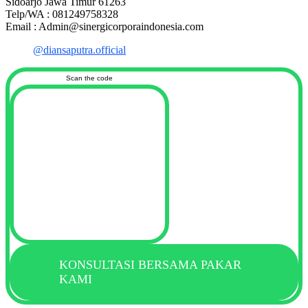
Sidoarjo Jawa Timur 61263
Telp/WA : 081249758328
Email : Admin@sinergicorporaindonesia.com
@diansaputra.official
Scan the code
KONSULTASI BERSAMA PAKAR
KAMI