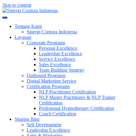
Skip to content
Meningkatkan Kualitas SDM & Bisnis Anda
Sinergi Corpora Indonesia
Tentang Kami
Sinergi Corpora Indonesia
Layanan
Corporate Programs
Personal Excellence
Leadership Excellence
Service Excellence
Sales Excellence
Team Building Strategy
Outbound Programs
Digital Marketing Service
Certification Programs
NLP Practitioner Certification
NLP Master Practitioner & NLP Trainer
Certification
Profesional Hypnotherapy Certification
Coach Certification
Sharing Ilmu
Self Development
Leadership Excellence
Sales & Marketing