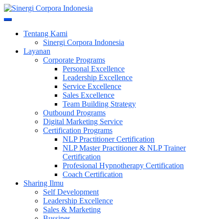
Skip
to
Meningkatkan Kualitas SDM & Bisnis Anda
content
Sinergi Corpora Indonesia
Tentang Kami
Sinergi Corpora Indonesia
Layanan
Corporate Programs
Personal Excellence
Leadership Excellence
Service Excellence
Sales Excellence
Team Building Strategy
Outbound Programs
Digital Marketing Service
Certification Programs
NLP Practitioner Certification
NLP Master Practitioner & NLP Trainer
Certification
Profesional Hypnotherapy Certification
Coach Certification
Sharing Ilmu
Self Development
Leadership Excellence
Sales & Marketing
Bussines