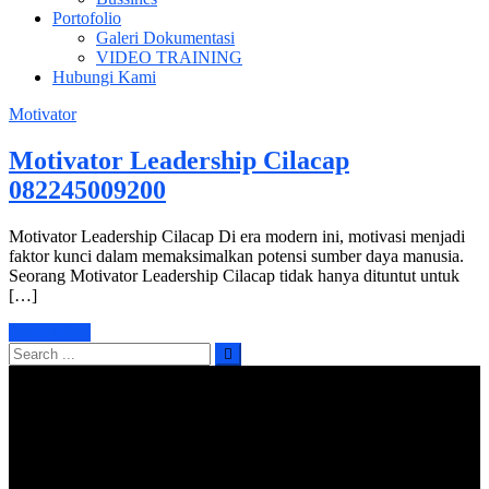
Portofolio
Galeri Dokumentasi
VIDEO TRAINING
Hubungi Kami
Motivator
Motivator Leadership Cilacap
082245009200
Motivator Leadership Cilacap Di era modern ini, motivasi menjadi
faktor kunci dalam memaksimalkan potensi sumber daya manusia.
Seorang Motivator Leadership Cilacap tidak hanya dituntut untuk
[…]
Learn More
Search
for: