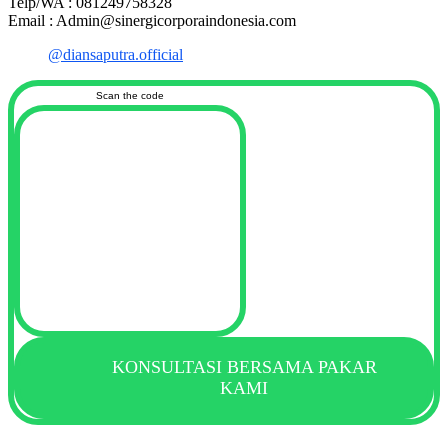
Telp/WA : 081249758328
Email : Admin@sinergicorporaindonesia.com
@diansaputra.official
Scan the code
KONSULTASI BERSAMA PAKAR
KAMI