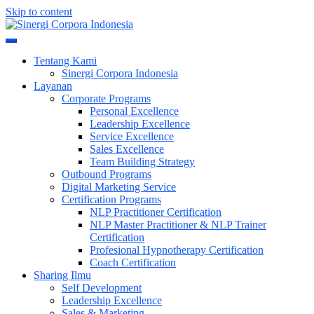
Skip to content
Meningkatkan Kualitas SDM & Bisnis Anda
Sinergi Corpora Indonesia
Tentang Kami
Sinergi Corpora Indonesia
Layanan
Corporate Programs
Personal Excellence
Leadership Excellence
Service Excellence
Sales Excellence
Team Building Strategy
Outbound Programs
Digital Marketing Service
Certification Programs
NLP Practitioner Certification
NLP Master Practitioner & NLP Trainer
Certification
Profesional Hypnotherapy Certification
Coach Certification
Sharing Ilmu
Self Development
Leadership Excellence
Sales & Marketing