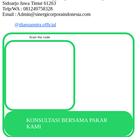
Sidoarjo Jawa Timur 61263
Telp/WA : 081249758328
Email : Admin@sinergicorporaindonesia.com
@diansaputra.official
Scan the code
KONSULTASI BERSAMA PAKAR
KAMI