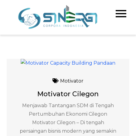
Skip
to
Sinerg
Meningka
content
Kualitas 
Corpo
& Bisnis A
Indone
Motivator
Motivator Cilegon
Menjawab Tantangan SDM di Tengah
Pertumbuhan Ekonomi Cilegon
Motivator Cilegon – Di tengah
persaingan bisnis modern yang semakin