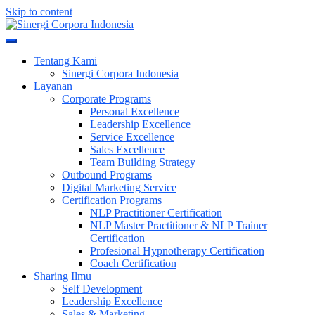
Skip to content
Meningkatkan Kualitas SDM & Bisnis Anda
Sinergi Corpora Indonesia
Tentang Kami
Sinergi Corpora Indonesia
Layanan
Corporate Programs
Personal Excellence
Leadership Excellence
Service Excellence
Sales Excellence
Team Building Strategy
Outbound Programs
Digital Marketing Service
Certification Programs
NLP Practitioner Certification
NLP Master Practitioner & NLP Trainer
Certification
Profesional Hypnotherapy Certification
Coach Certification
Sharing Ilmu
Self Development
Leadership Excellence
Sales & Marketing