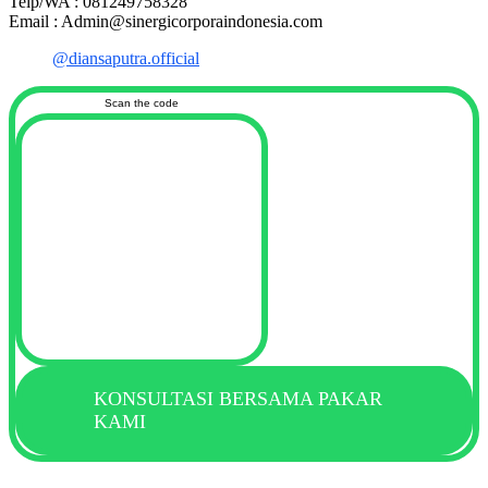
Telp/WA : 081249758328
Email : Admin@sinergicorporaindonesia.com
@diansaputra.official
Scan the code
KONSULTASI BERSAMA PAKAR
KAMI